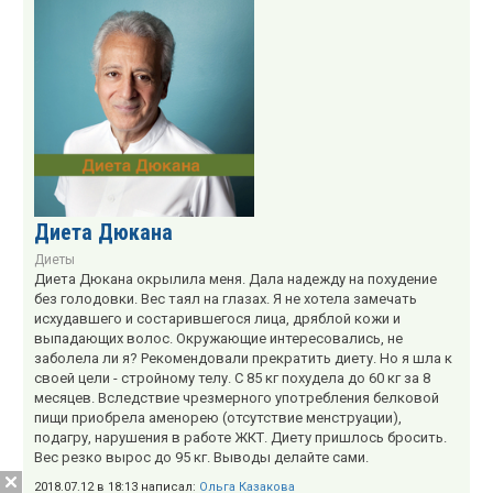
Диета Дюкана
Диеты
Диета Дюкана окрылила меня. Дала надежду на похудение
без голодовки. Вес таял на глазах. Я не хотела замечать
исхудавшего и состарившегося лица, дряблой кожи и
выпадающих волос. Окружающие интересовались, не
заболела ли я? Рекомендовали прекратить диету. Но я шла к
своей цели - стройному телу. С 85 кг похудела до 60 кг за 8
месяцев. Вследствие чрезмерного употребления белковой
пищи приобрела аменорею (отсутствие менструации),
подагру, нарушения в работе ЖКТ. Диету пришлось бросить.
Вес резко вырос до 95 кг. Выводы делайте сами.
2018.07.12 в 18:13 написал:
Ольга Казакова