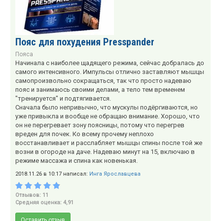
Пояс для похудения Presspander
Пояса
Начинала с наиболее щадящего режима, сейчас добралась до
самого интенсивного. Импульсы отлично заставляют мышцы
самопроизвольно сокращаться, так что просто надеваю
пояс и занимаюсь своими делами, а тело тем временем
"тренируется" и подтягивается.
Сначала было непривычно, что мускулы подёргиваются, но
уже привыкла и вообще не обращаю внимание. Хорошо, что
он не перегревает зону поясницы, потому что перегрев
вреден для почек. Ко всему прочему неплохо
восстанавливает и расслабляет мышцы спины после той же
возни в огороде на даче. Надеваю минут на 15, включаю в
режиме массажа и спина как новенькая.
2018.11.26 в 10:17 написал:
Инга Ярославцева
Отзывов: 11
Средняя оценка: 4,91
Оставить отзыв