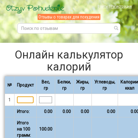
Войти
|
Регистрация
Отзывы о товарах для похудения
Онлайн калькулятор
калорий
Вес,
Белки,
Жиры,
Углеводы,
Калории
№
Продукт
гр
гр
гр
гр
ккал
1
Итого:
0.00
0.00
0.00
0.00
0.0
Итого
на 100
100.00
грамм: