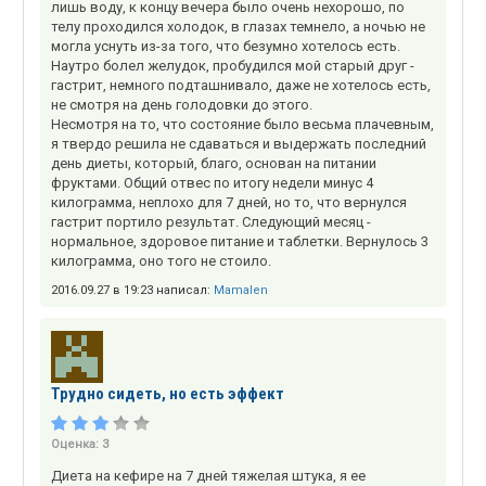
лишь воду, к концу вечера было очень нехорошо, по
телу проходился холодок, в глазах темнело, а ночью не
могла уснуть из-за того, что безумно хотелось есть.
Наутро болел желудок, пробудился мой старый друг -
гастрит, немного подташнивало, даже не хотелось есть,
не смотря на день голодовки до этого.
Несмотря на то, что состояние было весьма плачевным,
я твердо решила не сдаваться и выдержать последний
день диеты, который, благо, основан на питании
фруктами. Общий отвес по итогу недели минус 4
килограмма, неплохо для 7 дней, но то, что вернулся
гастрит портило результат. Следующий месяц -
нормальное, здоровое питание и таблетки. Вернулось 3
килограмма, оно того не стоило.
2016.09.27 в 19:23 написал:
Mamalen
Трудно сидеть, но есть эффект
Оценка:
3
Диета на кефире на 7 дней тяжелая штука, я ее