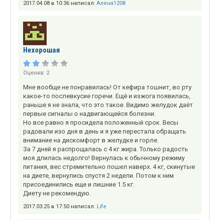
2017.04.08 в 10:36 написал:
Алена1208
Нехорошая
Оценка:
2
Мне вообще не понравилась! От кефира тошнит, во рту
какое-то послевкусие горечи. Ещё и изжога появилась,
раньше я не знала, что это такое. Видимо желудок даёт
первые сигналы о надвигающейся болезни.
Но все равно я просидела положенный срок. Весы
радовали изо дня в день и я уже перестала обращать
внимание на дискомфорт в желудке и горле.
За 7 дней я распрощалась с 4 кг жира. Только радость
моя длилась недолго! Вернулась к обычному режиму
питания, вес стремительно пошел наверх. 4 кг, скинутые
на диете, вернулись спустя 2 недели. Потом к ним
присоединились еще и лишние 1.5 кг.
Диету не рекомендую.
2017.03.25 в 17:50 написал:
Life