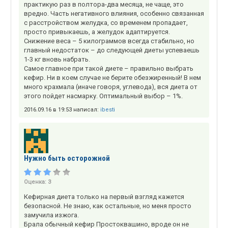
практикую раз в полтора-два месяца, не чаще, это
вредно. Часть негативного влияния, особенно связанная
с расстройством желудка, со временем пропадает,
просто привыкаешь, а желудок адаптируется.
Снижение веса – 5 килограммов всегда стабильно, но
главный недостаток – до следующей диеты успеваешь
1-3 кг вновь набрать.
Самое главное при такой диете – правильно выбрать
кефир. Ни в коем случае не берите обезжиренный! В нем
много крахмала (иначе говоря, углевода), вся диета от
этого пойдет насмарку. Оптимальный выбор – 1%.
2016.09.16 в 19:53 написал:
ibesti
Нужно быть осторожной
Оценка:
3
Кефирная диета только на первый взгляд кажется
безопасной. Не знаю, как остальные, но меня просто
замучила изжога.
Брала обычный кефир Простоквашино, вроде он не