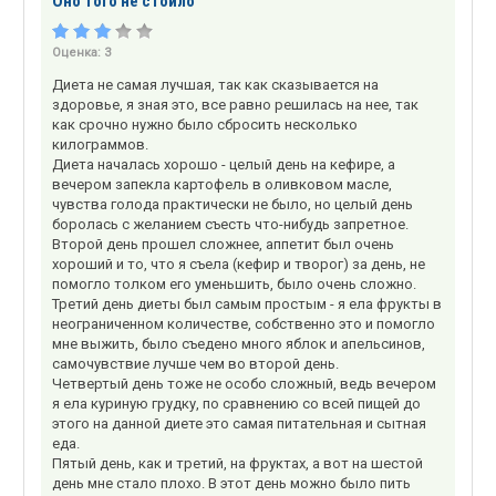
Оно того не стоило
Оценка:
3
Диета не самая лучшая, так как сказывается на
здоровье, я зная это, все равно решилась на нее, так
как срочно нужно было сбросить несколько
килограммов.
Диета началась хорошо - целый день на кефире, а
вечером запекла картофель в оливковом масле,
чувства голода практически не было, но целый день
боролась с желанием съесть что-нибудь запретное.
Второй день прошел сложнее, аппетит был очень
хороший и то, что я съела (кефир и творог) за день, не
помогло толком его уменьшить, было очень сложно.
Третий день диеты был самым простым - я ела фрукты в
неограниченном количестве, собственно это и помогло
мне выжить, было съедено много яблок и апельсинов,
самочувствие лучше чем во второй день.
Четвертый день тоже не особо сложный, ведь вечером
я ела куриную грудку, по сравнению со всей пищей до
этого на данной диете это самая питательная и сытная
еда.
Пятый день, как и третий, на фруктах, а вот на шестой
день мне стало плохо. В этот день можно было пить