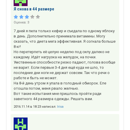
Я снова в 44 размере
Оценка:
3
7 дней я пила только кефир и съедала по одному яблоку
в день. Дополнительно принимала витамины. Могу
сказать, что диета мега эффективная. Я согнала больше
8 кг!
Но перетерпеть её целую неделю под силу далеко не
каждому. Идёт нагрузка на желудок, на почки.
Умственные способности резко падают, голова вообще
не варит. Если первые 3-4 дня ещё куда не шло, то
последние дни ноги не держат совсем. Так что речи о
работе и быть не может.
На 8-й день утром я упала в голодный обморок. Еле
отошла потом, меня рвало желчью.
Вот такие испытания мне пришлось пройти ради
заветного 44 размера одежды. Решать вам.
2016.11.14 в 18:23 написал:
Irisa