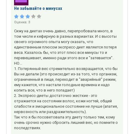
Не забывайте о минусах
Оценка:
3
Сижу на диетах очень давно, перепробовала много, в
том числе и кефирную в разных вариантах. И с высоты
своего огромного опыта могу сказать, что
единственным плюсом экспресс-диет является потеря
веса. Казалось бы, что этот плюс все минусы то и
перевешивает, именно ради этого все и "затевается".
НО...
1. Потерянный вес стремительно возвращается, что бы
Вы не делали (это происходит из-за того, что организм,
ограниченный в пище, переходит в "аварийный" режим,
ему кажется, что настали голодные времена и надо
копить все, что в него попадает)
2. Экспресс-диеты достаточно жесткие - это
отражается на состоянии волос, кожи ногтей, общей
слабости и эмоциональное состояние не лучше (апатия,
нервозность или раздражительность).
Так что я бы посоветовала эту диету только тем, кому
очень срочно нужно сбросить лишний вес, но помните о
последствиях.