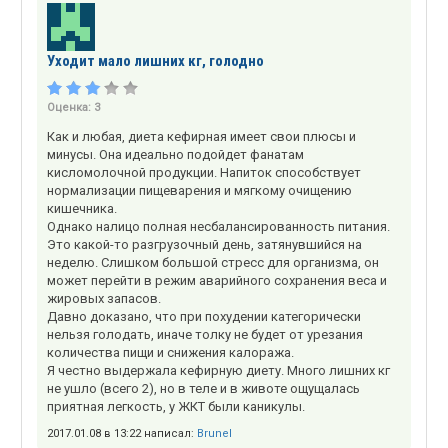
Уходит мало лишних кг, голодно
Оценка:
3
Как и любая, диета кефирная имеет свои плюсы и
минусы. Она идеально подойдет фанатам
кисломолочной продукции. Напиток способствует
нормализации пищеварения и мягкому очищению
кишечника.
Однако налицо полная несбалансированность питания.
Это какой-то разгрузочный день, затянувшийся на
неделю. Слишком большой стресс для организма, он
может перейти в режим аварийного сохранения веса и
жировых запасов.
Давно доказано, что при похудении категорически
нельзя голодать, иначе толку не будет от урезания
количества пищи и снижения калоража.
Я честно выдержала кефирную диету. Много лишних кг
не ушло (всего 2), но в теле и в животе ощущалась
приятная легкость, у ЖКТ были каникулы.
2017.01.08 в 13:22 написал:
Brunel