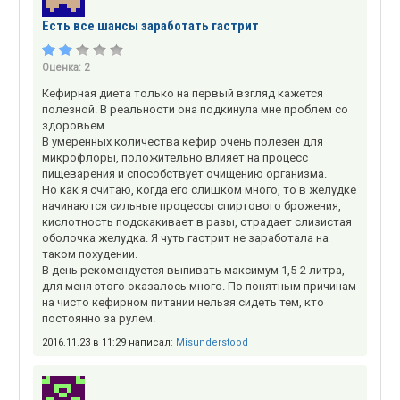
Есть все шансы заработать гастрит
Оценка:
2
Кефирная диета только на первый взгляд кажется
полезной. В реальности она подкинула мне проблем со
здоровьем.
В умеренных количества кефир очень полезен для
микрофлоры, положительно влияет на процесс
пищеварения и способствует очищению организма.
Но как я считаю, когда его слишком много, то в желудке
начинаются сильные процессы спиртового брожения,
кислотность подскакивает в разы, страдает слизистая
оболочка желудка. Я чуть гастрит не заработала на
таком похудении.
В день рекомендуется выпивать максимум 1,5-2 литра,
для меня этого оказалось много. По понятным причинам
на чисто кефирном питании нельзя сидеть тем, кто
постоянно за рулем.
2016.11.23 в 11:29 написал:
Misunderstood