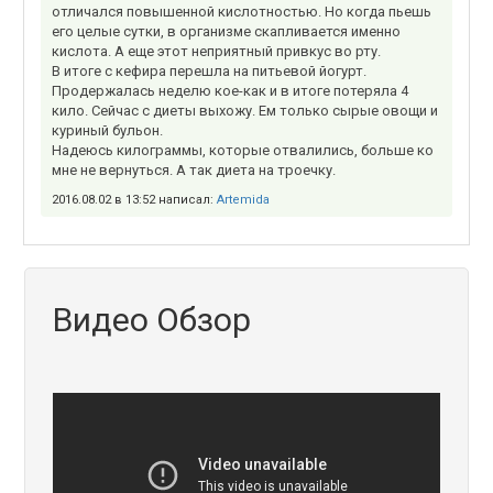
отличался повышенной кислотностью. Но когда пьешь
его целые сутки, в организме скапливается именно
кислота. А еще этот неприятный привкус во рту.
В итоге с кефира перешла на питьевой йогурт.
Продержалась неделю кое-как и в итоге потеряла 4
кило. Сейчас с диеты выхожу. Ем только сырые овощи и
куриный бульон.
Надеюсь килограммы, которые отвалились, больше ко
мне не вернуться. А так диета на троечку.
2016.08.02 в 13:52 написал:
Artemida
Видео Обзор