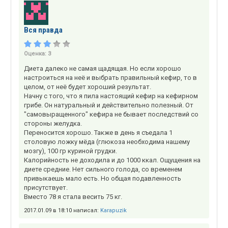
Вся правда
Оценка:
3
Диета далеко не самая щадящая. Но если хорошо
настроиться на неё и выбрать правильный кефир, то в
целом, от неё будет хороший результат.
Начну с того, что я пила настоящий кефир на кефирном
грибе. Он натуральный и действительно полезный. От
"самовыращенного" кефира не бывает последствий со
стороны желудка.
Переносится хорошо. Также в день я съедала 1
столовую ложку мёда (глюкоза необходима нашему
мозгу), 100 гр куриной грудки.
Калорийность не доходила и до 1000 ккал. Ощущения на
диете средние. Нет сильного голода, со временем
привыкаешь мало есть. Но общая подавленность
присутствует.
Вместо 78 я стала весить 75 кг.
2017.01.09 в 18:10 написал:
Karapuzik