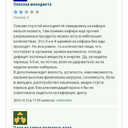
Опасная монодиета
Оценка:
2
Совсем строгой монодиетой семидневку на кефире
нельзя назвать, там помимо кефира еще прочие
разрешенные продукты можно есть в небольших
количествах. Это 3-х и 4-хдневки на кефире без еды
проходят. Но все равно, то количество пищи, что
поступает в организм, крайне маленькое, отсюда
дефицит полезных веществ и энергии. Да, за неделю
теряешь 5-6 кг, но потом, если не удержаться, их за
неделю вновь наберешь.
В дополнение идет вялость, усталость, невозможность
несения высоких физических нагрузок, сонливость, боли
в желудке, расстройство кишечника, жидки стул в
первые дни. Без рекомендаций врача я бы не
советовала садиться на кефирную диету.
2016.10.15 в 17:29 написал:
nikitushka
Одна из самых полезных диет