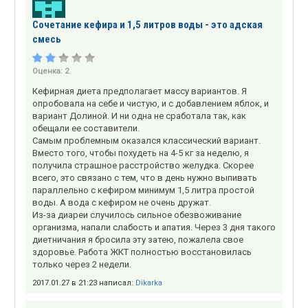
Сочетание кефира и 1,5 литров воды - это адская
смесь
Оценка:
2
Кефирная диета предполагает массу вариантов. Я
опробовала на себе и чистую, и с добавлением яблок, и
вариант Долиной. И ни одна не сработала так, как
обещали ее составители.
Самым проблемным оказался классический вариант.
Вместо того, чтобы похудеть на 4-5 кг за неделю, я
получила страшное расстройство желудка. Скорее
всего, это связано с тем, что в день нужно выпивать
параллельно с кефиром минимум 1,5 литра простой
воды. А вода с кефиром не очень дружат.
Из-за диареи случилось сильное обезвоживание
организма, напали слабость и апатия. Через 3 дня такого
диетничания я бросила эту затею, пожалела свое
здоровье. Работа ЖКТ полностью восстановилась
только через 2 недели.
2017.01.27 в 21:23 написал:
Dikarka