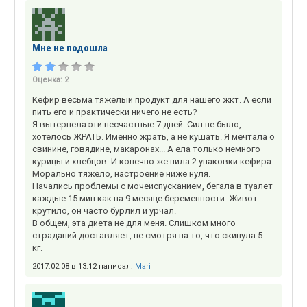
Мне не подошла
Оценка:
2
Кефир весьма тяжёлый продукт для нашего жкт. А если
пить его и практически ничего не есть?
Я вытерпела эти несчастные 7 дней. Сил не было,
хотелось ЖРАТЬ. Именно жрать, а не кушать. Я мечтала о
свинине, говядине, макаронах... А ела только немного
курицы и хлебцов. И конечно же пила 2 упаковки кефира.
Морально тяжело, настроение ниже нуля.
Начались проблемы с мочеиспусканием, бегала в туалет
каждые 15 мин как на 9 месяце беременности. Живот
крутило, он часто бурлил и урчал.
В общем, эта диета не для меня. Слишком много
страданий доставляет, не смотря на то, что скинула 5
кг.
2017.02.08 в 13:12 написал:
Mari