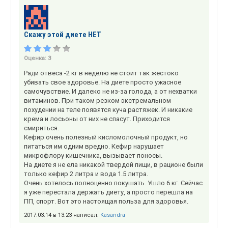
Скажу этой диете НЕТ
Оценка:
3
Ради отвеса -2 кг в неделю не стоит так жестоко
убивать свое здоровье. На диете просто ужасное
самочувствие. И далеко не из-за голода, а от нехватки
витаминов. При таком резком экстремальном
похудении на теле появятся куча растяжек. И никакие
крема и лосьоны от них не спасут. Приходится
смириться.
Кефир очень полезный кисломолочный продукт, но
питаться им одним вредно. Кефир нарушает
микрофлору кишечника, вызывает поносы.
На диете я не ела никакой твердой пищи, в рационе были
только кефир 2 литра и вода 1.5 литра.
Очень хотелось полноценно покушать. Ушло 6 кг. Сейчас
я уже перестала держать диету, а просто перешла на
ПП, спорт. Вот это настоящая польза для здоровья.
2017.03.14 в 13:23 написал:
Kasandra