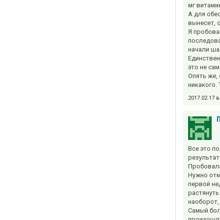
мг витами
А для обе
вынесет, 
Я пробова
последова
начали ша
Единствен
это не са
Опять же,
никакого.
2017.02.17 
Все это п
результат
Пробовала
Нужно отм
первой не
растянуть
наоборот,
Самый бол
произошл