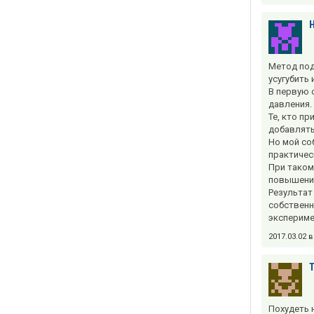
Н
Метод под
усугубить
В первую 
давления.
Те, кто п
добавлять
Но мой со
практическ
При таком
повышения
Результат
собственн
эксперимен
2017.03.02 
Похудеть 