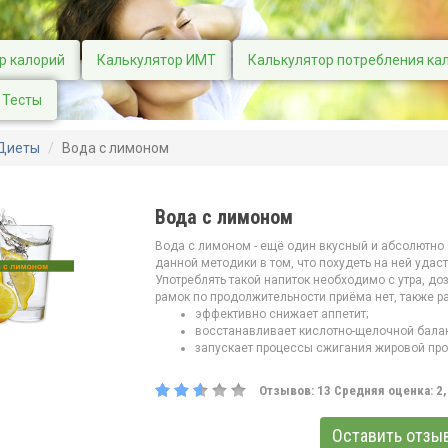
р калорий
Калькулятор ИМТ
Калькулятор потребления ка
Тесты
Диеты
Вода с лимоном
Вода с лимоном
Вода с лимоном - ещё один вкусный и абсолютно
данной методики в том, что похудеть на ней удас
Употреблять такой напиток необходимо с утра, до
рамок по продолжительности приёма нет, также р
эффективно снижает аппетит;
восстанавливает кислотно-щелочной бала
запускает процессы сжигания жировой про
Отзывов:
13
Средняя оценка:
2
Оставить отзы