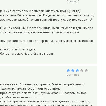
Оценка:
3
аю их в кастрюлю, и заливаю кипятком воды (1 литр).
ю вовремя. Кипятить нельзя. Когда напиток становится теплым,
твор невозможно. Он очень горький, во рту сразу все сводит. А
ьно не холодный, а в теплом виде. Очень тяжело в день по два
 готовлю свеженький, как положено по всем правилам.
бщем оказалось, что это аллергия. Кормящим женщинам вообще
краснота, и долго зудит.
 более натощак. Часто были запоры.
Оценка:
3
внимание на собственное здоровье. Если есть проблемы с
чше не принимать, будет только во вред.
вредит зубам, в частности, зубной эмали. В остальном все
, чтобы снижать кислотность.
нии пищеварения и выведении лишней жидкости из организма.
спомогательное средство при диетах или занятиях в зале, если