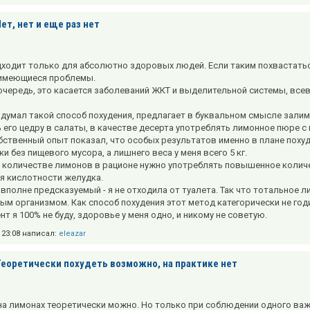
ет, нет и еще раз нет
ходит только для абсолютно здоровых людей. Если таким похвастатьс
 имеющиеся проблемы.
очередь, это касается заболеваний ЖКТ и выделительной системы, все
ридумал такой способ похудения, предлагает в буквальном смысле залим
 его цедру в салаты, в качестве десерта употреблять лимонное пюре с
бственный опыт показал, что особых результатов именно в плане похуде
и без пищевого мусора, а лишнего веса у меня всего 5 кг.
 количестве лимонов в рационе нужно употреблять повышенное колич
 кислотности желудка.
 вполне предсказуемый - я не отходила от туалета. Так что тотальное 
ым организмом. Как способ похудения этот метод категорически не годит
т я 100% не буду, здоровье у меня одно, и никому не советую.
в 23:08 написал:
eleazar
Теоретически похудеть возможно, на практике нет
на лимонах теоретически можно. Но только при соблюдении одного важн