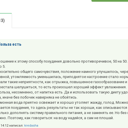
13)
Польза есть
ношение к этому способу похудения довольно противоречивое, 50 на 50. 
 5.
носительно общего самочувствия, положение намного улучшилось, чере
ивной, утомляемость уменьшилась, приподнятое настроение стало нор
али такие неприятности, как отрыжка, повышенное газообразование и 
рестала шелушиться, то есть произошел хороший эффект увлажнения.
ольза, несомненно, от напитка есть. Да и использовать такую диету удо
, иначе без побочек наверняка не обойтись.
имонная вода приятно освежает и хорошо утоляет жажду, голод. Можно 
сается похудения, то здесь результаты не так хороши, как описываются 
лько дополнять систему правильного питания, а не заменять ее. Но бе
но. Поэтому, как говориться: на воду надейся, а сам не плошай.
в 14:12 написал:
kredasha