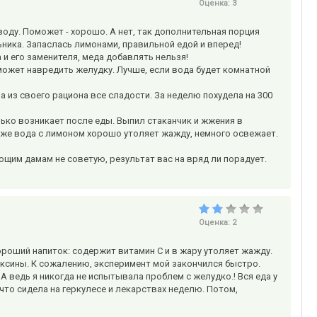
Оценка:
3
ду. Поможет - хорошо. А нет, так дополнительная порция
ьника. Запаслась лимонами, правильной едой и вперед!
 и его заменителя, меда добавлять нельзя!
может навредить желудку. Лучше, если вода будет комнатной
 из своего рациона все сладости. За неделю похудела на 300
ько возникает после еды. Выпил стаканчик и жжения в
к же вода с лимоном хорошо утоляет жажду, немного освежает.
ющим дамам не советую, результат вас на вряд ли порадует.
Оценка:
2
ороший напиток: содержит витамин С и в жару утоляет жажду.
оксины. К сожалению, эксперимент мой закончился быстро.
! А ведь я никогда не испытывала проблем с желудко.! Вся еда у
 что сидела на геркулесе и лекарствах неделю. Потом,