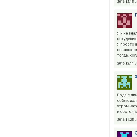
2016.12.15 
Я и не зна
похудению
Я просто 
показывали
тогда, ког
2016.12.11 
Вода с лим
соблюдала
утром нат
и состоян
2016.11.25 