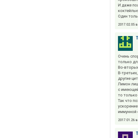
И даже по
коктейльн
Один толь
2017.02.05 
Очень спо
только дл
Во-вторых
В-третьих
другие ци
Лимон лиш
с имеющей
то только
Так что п
ускорение
иммунной 
2017.01.26 