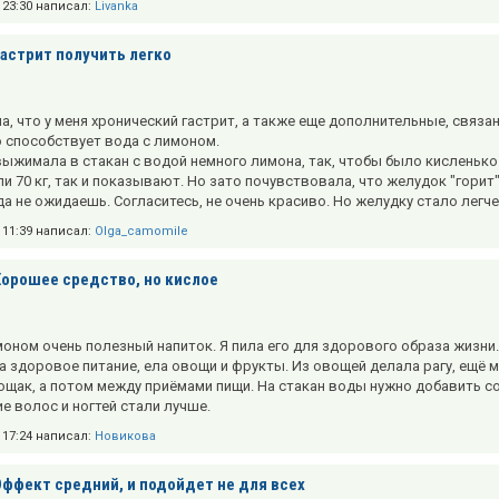
в 23:30 написал:
Livanka
Гастрит получить легко
ла, что у меня хронический гастрит, а также еще дополнительные, связа
 способствует вода с лимоном.
выжимала в стакан с водой немного лимона, так, чтобы было кисленько 
 70 кг, так и показывают. Но зато почувствовала, что желудок "горит"
да не ожидаешь. Согласитесь, не очень красиво. Но желудку стало легче
в 11:39 написал:
Olga_camomile
Хорошее средство, но кислое
оном очень полезный напиток. Я пила его для здорового образа жизни. А 
 здоровое питание, ела овощи и фрукты. Из овощей делала рагу, ещё м
ощак, а потом между приёмами пищи. На стакан воды нужно добавить со
ие волос и ногтей стали лучше.
в 17:24 написал:
Новикова
Эффект средний, и подойдет не для всех