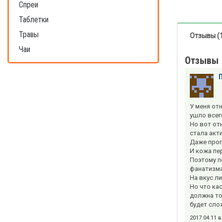
Спреи
Таблетки
Травы
Отзывы (
Чаи
Отзывы
У меня от
ушло всего
Но вот от
стала акт
Даже проп
И кожа пе
Поэтому п
фанатизма
На вкус л
Но что ка
должна то
будет слож
2017.04.11 