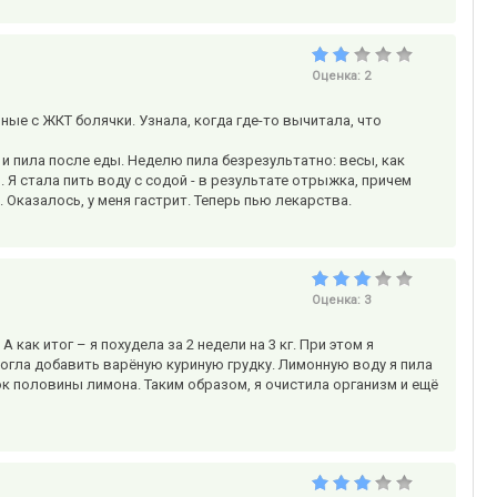
Оценка:
2
нные с ЖКТ болячки. Узнала, когда где-то вычитала, что
и пила после еды. Неделю пила безрезультатно: весы, как
. Я стала пить воду с содой - в результате отрыжка, причем
. Оказалось, у меня гастрит. Теперь пью лекарства.
Оценка:
3
как итог – я похудела за 2 недели на 3 кг. При этом я
огла добавить варёную куриную грудку. Лимонную воду я пила
к половины лимона. Таким образом, я очистила организм и ещё