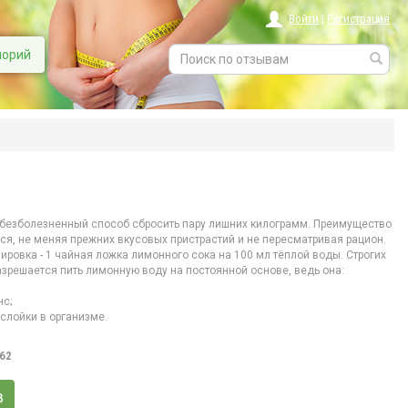
Войти
|
Регистрация
лорий
 безболезненный способ сбросить пару лишних килограмм. Преимущество
тся, не меняя прежних вкусовых пристрастий и не пересматривая рацион.
зировка - 1 чайная ложка лимонного сока на 100 мл тёплой воды. Строгих
азрешается пить лимонную воду на постоянной основе, ведь она:
нс;
слойки в организме.
,62
в