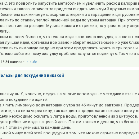
на С, это позволить запустить метаболизм и увеличить расход калорий 
спечения такого количества придется съедать минимум 3 крупных лимон
обеспечена как минимум шикарная аллергия и отвращения к цитрусовым
ла пить по стакану теплой лимонной воды по утрам натощак. При отсутс
ла негативная реакция. Мучила изжога и отрыжка, по утрам во рту ощущ
лить.
ным плюсом было то, что теплая вода заполняла желудок, и аппетит сн
мая лучшая идея, организм все равно наберет недостающее, но уже ближ
 если пить лимонную воду, но при этом продолжать жрать в три горла и
 Только собственному желудку проблем получится подкинуть. Так что я 
в 13:34 написал:
cleufe
Пользы для похудения никакой
олная чушь. Я, конечно, ведусь на многие новомодные методики и эта не
ов в похудении не ждите!
 я пить лимонную воду натощак с утра за 45 минут до завтрака. Продер
етить, что пила через силу, так как диета предполагает ежедневное ув
дели необходимо осилить 3 литра воды, приготовленной из 3 цитрусов
 употребление воды на целый день. Потом только и делала, что бегала 
 на 1 стакан уменьшала каждый день.
ьшой минус всей этой процедуры в том, что можно серьезно повредить
о.