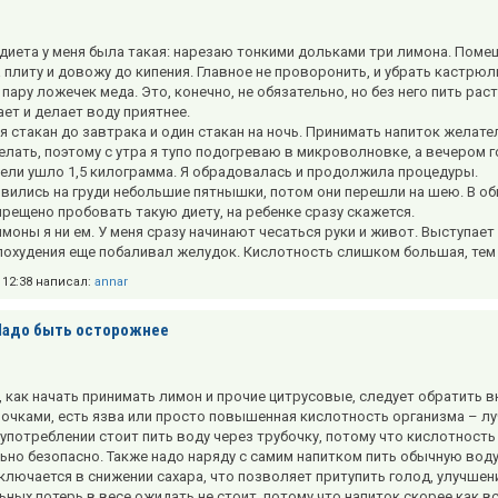
диета у меня была такая: нарезаю тонкими дольками три лимона. Помещ
 плиту и довожу до кипения. Главное не проворонить, и убрать кастрюл
ару ложечек меда. Это, конечно, не обязательно, но без него пить рас
ает и делает воду приятнее.
я стакан до завтрака и один стакан на ночь. Принимать напиток желател
делать, поэтому с утра я тупо подогреваю в микроволновке, а вечером
дели ушло 1,5 килограмма. Я обрадовалась и продолжила процедуры.
явились на груди небольшие пятнышки, потом они перешли на шею. В о
прещено пробовать такую диету, на ребенке сразу скажется.
моны я ни ем. У меня сразу начинают чесаться руки и живот. Выступает 
похудения еще побаливал желудок. Кислотность слишком большая, тем
в 12:38 написал:
annar
Надо быть осторожнее
, как начать принимать лимон и прочие цитрусовые, следует обратить 
почками, есть язва или просто повышенная кислотность организма – лу
 употреблении стоит пить воду через трубочку, потому что кислотность 
ьно безопасно. Также надо наряду с самим напитком пить обычную воду
ключается в снижении сахара, что позволяет притупить голод, улучше
ьных потерь в весе ожидать не стоит, потому что напиток скорее как в