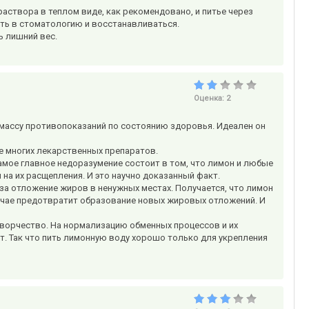
аствора в теплом виде, как рекомендовано, и питье через
ить в стоматологию и восстанавливаться.
ь лишний вес.
Оценка:
2
т массу противопоказаний по состоянию здоровья. Идеален он
е многих лекарственных препаратов.
самое главное недоразумение состоит в том, что лимон и любые
на их расщепления. И это научно доказанный факт.
 за отложение жиров в ненужных местах. Получается, что лимон
лучае предотвратит образование новых жировых отложений. И
 творчество. На нормализацию обменных процессов и их
т. Так что пить лимонную воду хорошо только для укрепления