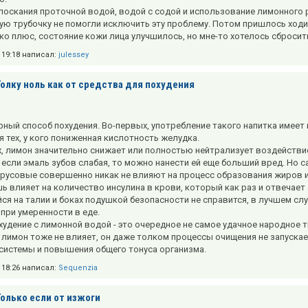
лоскания проточной водой, водой с содой и использование лимонного р
ую трубочку не помогли исключить эту проблему. Потом пришлось ход
ко плюс, состояние кожи лица улучшилось, но мне-то хотелось сбросит
в 19:18 написал:
julessey
Толку ноль как от средства для похудения
рный способ похудения. Во-первых, употребление такого напитка имее
я тех, у кого пониженная кислотность желудка.
, лимон значительно снижает или полностью нейтрализует воздействи
, если эмаль зубов слабая, то можно нанести ей еще больший вред. Но 
трусовые совершенно никак не влияют на процесс образования жиров и 
ь влияет на количество инсулина в крови, который как раз и отвечает
ся на талии и боках подушкой безопасности не справится, в лучшем с
 при умеренности в еде.
охудение с лимонной водой - это очередное не самое удачное народное
 лимон тоже не влияет, он даже толком процессы очищения не запускае
системы и повышения общего тонуса организма.
в 18:26 написал:
Sequenzia
Только если от изжоги