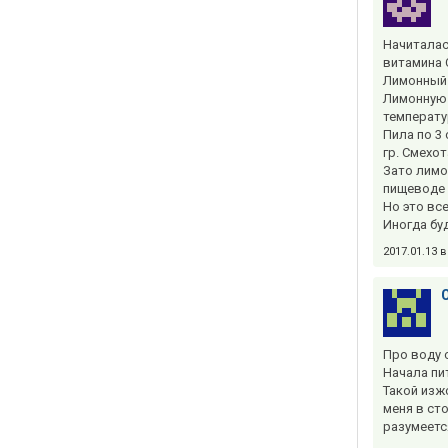
Начиталас
витамина 
Лимонный 
Лимонную 
температу
Пила по 3
гр. Смехот
Зато лимо
пищеводе 
Но это все 
Иногда бу
2017.01.13 
Про воду 
Начала пи
Такой изжо
меня в сто
разумеетс