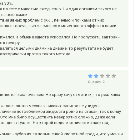
на 30%.
а вместе с мякотью ежедневно. Ни один организм такого не
 на всю жизнь.
твии явных проблем с ЖКТ, печенью и почками от них
алась горечь, а из-за сильного мочегонного эффекта почки
ижался, а обмен веществ ускорялся. Но пропускать завтрак -
е к вечеру.
 валяться целыми днями на диване, то результата не будет
категорически против такого метода.
Оценка:
2
 является исключением. Но сразу хочу отметить, что реальных
жалась около месяца и никаких сдвигов не увидела.
еличение потребляемой жидкости ровно на стакан, так к концу
. Это мне было осуществить невероятно сложно, даже если
пол дня в туалет. На второй неделе количество напитка,
 эмаль зубов из-за повышенной кислотной среды, что у меня и