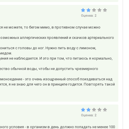
Оценка:
2
я не можете, то бегом мимо, в противном случае можно
возможных аллергических проявлений и скачков артериального
ониться с головы до ног. Нужно пить воду с лимоном,
 медом.
ния не наблюдается. И это при том, что питаюсь я нормально,
ество обычной воды, чтобы не допустить чрезмерного
лимоноедение - это очень изощренный способ поиздеваться над
ся, я не знаю для чего он в принципе годится. Повторять такой
Оценка:
2
ого условия - в организм в день должно попадать не менее 100