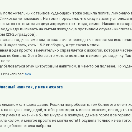
ь положительных отзывов худеющих и тоже решила попить лимонную во
С никогда не помешает. На том и порешила, что сяду на диету с понедел
напиток готовится из двух ингредиентов - вода, лимон. Никакого сахара
воду надо выпивать на сытый желудок, в противном случае - кислота 
ры (23-25 градусов).
 стакана воды с лимоном, старалась не переедать, полностью исключила
а! Я надеялась, хоть 1.5-2 кг сборшу, а тут такая мелочь...
нная вода просто замечательно справляется с изжогой, которая частен
как не бывало. Хотя бы за это можно похвалить лимонную водичку. Та
не то...
ду баловаться этим цитрусовым напитком, в чем-то он полезен. Но худе
в 11:23 написал:
Sea
Опасный напиток, у меня изжога
с лимоном слышала давно. Решила попробовать, тем более это очень х
ть натощак, перед едой, чтобы растворять все отложения, выводить т
ги у меня в жизни не было! Внутри, в желудке, даже в горле все горело
яла колом, я многое просто не могла есть! Похудела только из-за того,
я, еще больше веса набрала.