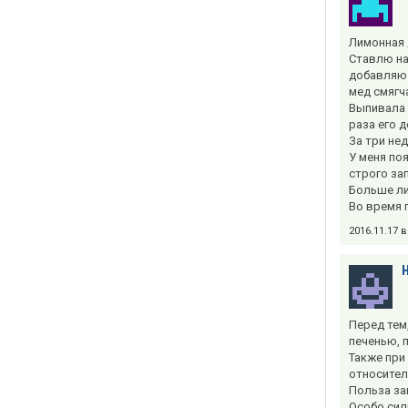
Лимонная 
Ставлю на
добавляю п
мед смягч
Выпивала 
раза его 
За три не
У меня по
строго за
Больше ли
Во время 
2016.11.17 
Перед тем
печенью, 
Также при
относител
Польза за
Особо сил