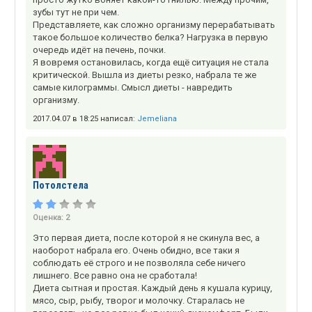
зубы тут не при чем.
Представляете, как сложно организму перерабатывать
такое большое количество белка? Нагрузка в первую
очередь идёт на печень, почки.
Я вовремя остановилась, когда ещё ситуация не стала
критической. Вышла из диеты резко, набрала те же
самые килограммы. Смысл диеты - навредить
организму.
2017.04.07 в 18:25 написал:
Jemeliana
Потолстела
Оценка:
2
Это первая диета, после которой я не скинула вес, а
наоборот набрала его. Очень обидно, все таки я
соблюдать её строго и не позволяла себе ничего
лишнего. Все равно она не сработала!
Диета сытная и простая. Каждый день я кушала курицу,
мясо, сыр, рыбу, творог и молочку. Старалась не