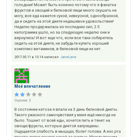
голодная! Может быть конечно потому что я фанатка
фруктов и овощей и белковой пищи много скушать не
могу, вся еда кажется сухой, невкусной, однообразной,
да и сидеть на этой диете недешевое удовольствие!
Неделю продержалась из последних сил, 2.5
килограмма ушло, но за следующую неделю они и
вернулись! И вот еще что, если все таки соберетесь
сидеть на этой диете, не забудьте купить хороший
комплекс витаминов, в белковой пище их нет.
2017.05.11 в 15:14 написал:
JaneLane
Моё впечатление
Оценка:
2
В состояние кетоза я впала на 3 день белковой диеты.
Такого ужасного самочувствия у меня ещё никогда не
было. Тошнит от всей еды, хочется пить и тянет на
овощи/фрукты, которые диетой запрещены.
Ощущается слабость в мышцах, болит голова. А изо рта
просто жутко воняет какой-то гнилью. Между прочим,