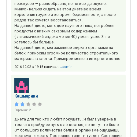
перекусов — разнообразно, но не всегда вкусно.
Минус - нельзя сидеть на этой диете во время
кормления грудью и во время беременности, а после
родов так хочется восстановиться.
На данной диете, методом научного тыка, потребляя
продукты с низким сахарным содержанием
(гликемический индекс менее 40) у меня ушло 3, но
хотелось бы больше.
На данной диете, мы заменяем жиры в организме на
белок, приносим огромное количество строительного
материала в клетки. Примеров меню в интернете полно.
2016.12.02 в 19:15 написал:
Jasmin
Кошмарики
Оценка:
2
Диета для тех, кто любит покушать! Я была уверена в
том, что пройду ее путь с лёгкостью, но не тут-то было.
От большого количества белка в организме ощущаешь
жесткую тяжесть. Постоянно тянет в туалет. Состояние