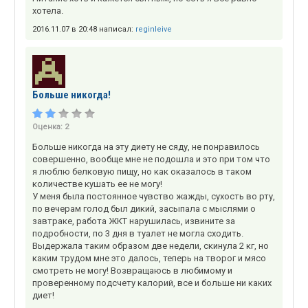
хотела.
2016.11.07 в 20:48 написал:
reginleive
Больше никогда!
Оценка:
2
Больше никогда на эту диету не сяду, не понравилось
совершенно, вообще мне не подошла и это при том что
я люблю белковую пищу, но как оказалось в таком
количестве кушать ее не могу!
У меня была постоянное чувство жажды, сухость во рту,
по вечерам голод был дикий, засыпала с мыслями о
завтраке, работа ЖКТ нарушилась, извините за
подробности, по 3 дня в туалет не могла сходить.
Выдержала таким образом две недели, скинула 2 кг, но
каким трудом мне это далось, теперь на творог и мясо
смотреть не могу! Возвращаюсь в любимому и
проверенному подсчету калорий, все и больше ни каких
диет!