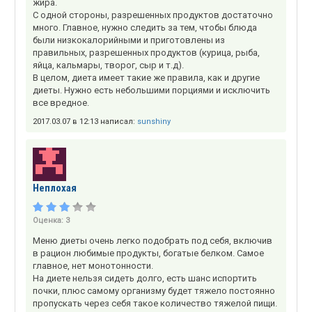
жира.
С одной стороны, разрешенных продуктов достаточно
много. Главное, нужно следить за тем, чтобы блюда
были низкокалорийными и приготовлены из
правильных, разрешенных продуктов (курица, рыба,
яйца, кальмары, творог, сыр и т.д).
В целом, диета имеет такие же правила, как и другие
диеты. Нужно есть небольшими порциями и исключить
все вредное.
2017.03.07 в 12:13 написал:
sunshiny
Неплохая
Оценка:
3
Меню диеты очень легко подобрать под себя, включив
в рацион любимые продукты, богатые белком. Самое
главное, нет монотонности.
На диете нельзя сидеть долго, есть шанс испортить
почки, плюс самому организму будет тяжело постоянно
пропускать через себя такое количество тяжелой пищи.