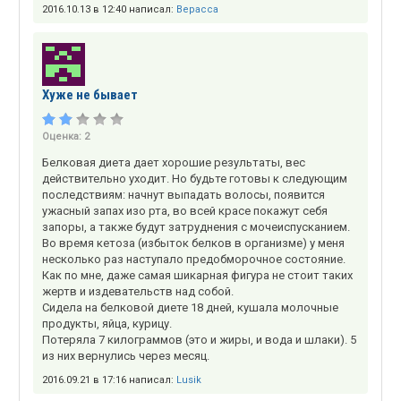
2016.10.13 в 12:40 написал:
Верасса
Хуже не бывает
Оценка:
2
Белковая диета дает хорошие результаты, вес
действительно уходит. Но будьте готовы к следующим
последствиям: начнут выпадать волосы, появится
ужасный запах изо рта, во всей красе покажут себя
запоры, а также будут затруднения с мочеиспусканием.
Во время кетоза (избыток белков в организме) у меня
несколько раз наступало предобморочное состояние.
Как по мне, даже самая шикарная фигура не стоит таких
жертв и издевательств над собой.
Сидела на белковой диете 18 дней, кушала молочные
продукты, яйца, курицу.
Потеряла 7 килограммов (это и жиры, и вода и шлаки). 5
из них вернулись через месяц.
2016.09.21 в 17:16 написал:
Lusik