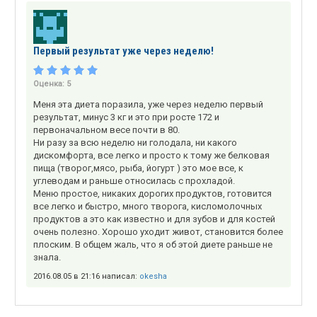
Первый результат уже через неделю!
Оценка:
5
Меня эта диета поразила, уже через неделю первый
результат, минус 3 кг и это при росте 172 и
первоначальном весе почти в 80.
Ни разу за всю неделю ни голодала, ни какого
дискомфорта, все легко и просто к тому же белковая
пища (творог,мясо, рыба, йогурт ) это мое все, к
углеводам и раньше относилась с прохладой.
Меню простое, никаких дорогих продуктов, готовится
все легко и быстро, много творога, кисломолочных
продуктов а это как известно и для зубов и для костей
очень полезно. Хорошо уходит живот, становится более
плоским. В общем жаль, что я об этой диете раньше не
знала.
2016.08.05 в 21:16 написал:
okesha