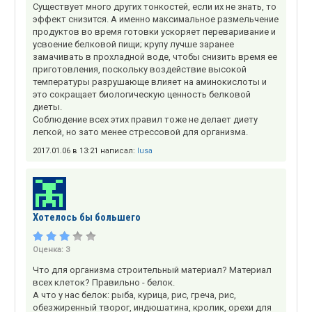
Существует много других тонкостей, если их не знать, то
эффект снизится. А именно максимальное размельчение
продуктов во время готовки ускоряет переваривание и
усвоение белковой пищи; крупу лучше заранее
замачивать в прохладной воде, чтобы снизить время ее
приготовления, поскольку воздействие высокой
температуры разрушающе влияет на аминокислоты и
это сокращает биологическую ценность белковой
диеты.
Соблюдение всех этих правил тоже не делает диету
легкой, но зато менее стрессовой для организма.
2017.01.06 в 13:21 написал:
lusa
Хотелось бы большего
Оценка:
3
Что для организма строительный материал? Материал
всех клеток? Правильно - белок.
А что у нас белок: рыба, курица, рис, греча, рис,
обезжиренный творог, индюшатина, кролик, орехи для