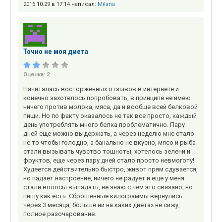
2016.10.29 в 17:14 написал:
Milana
Точно не моя диета
Оценка:
2
Начиталась восторженных отзывов в интернете и
конечно захотелось попробовать, в принципе не имею
ничего против молока, мяса, да и вообще всей белковой
пищи. Но по факту оказалось не так все просто, каждый
день употреблять много белка проблематично. Пару
дней еще можно выдержать, а через неделю мне стало
не то чтобы голодно, а банально не вкусно, мясо и рыба
стали вызывать чувство тошноты, хотелось зелени и
фруктов, еще через пару дней стало просто невмоготу!
Худеется действительно быстро, живот прям сдувается,
но падает настроение, ничего не радует и еще у меня
стали волосы выпадать, не знаю с чем это связано, но
пишу как есть. Сброшенные килограммы вернулись
через 3 месяца, больше ни на каких диетах не сижу,
полное разочарование.