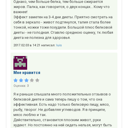
Однако, чем больше белка, тем больше сжирается
жиров. Палка, как говорится, о двух концах... Кому что
важнее!
Эффект заметен на 3-4 дни диеты. Приятно смотреть на
себя в зеркало - живот подтянулся, талия стала более
тонкой, ножки тоже похудели. Большой плюс белковой
диеты - не голодная. Ставлю среднюю оценку, тк любая
диета не полезна для здоровья.
2017.02.03 в 14:21 написал:
luis
Мне нравится
Оценка:
3
Я и раньше слышала много положительных отзывов о
белковой диете и сама теперь пишу о том, что она
эффективная. Есть надо только белковую пищу, мясо,
рыбу, творог. Не добавляя углеводов. Я в принципе,
мясо люблю и так.
Действительно, становится плоским живот, руки
худеют. Но постоянно на ней сидеть нельзя, могут быть