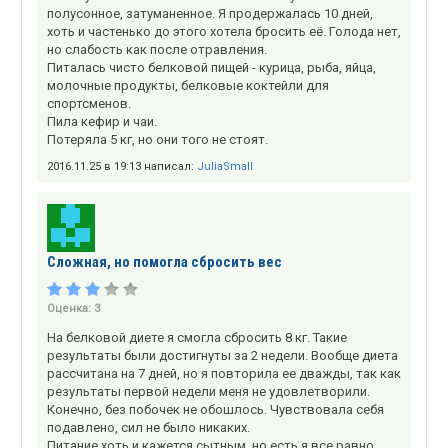
полусонное, затуманенное. Я продержалась 10 дней,
хоть и частенько до этого хотела бросить её. Голода нет,
но слабость как после отравления.
Питалась чисто белковой пищей - курица, рыба, яйца,
молочные продукты, белковые коктейли для
спортсменов.
Пила кефир и чаи.
Потеряла 5 кг, но они того не стоят.
2016.11.25 в 19:13 написал:
JuliaSmall
Сложная, но помогла сбросить вес
Оценка:
3
На белковой диете я смогла сбросить 8 кг. Такие
результаты были достигнуты за 2 недели. Вообще диета
рассчитана на 7 дней, но я повторила ее дважды, так как
результаты первой недели меня не удовлетворили.
Конечно, без побочек не обошлось. Чувствовала себя
подавлено, сил не было никаких.
Питание хоть и кажется сытным, но есть я все равно