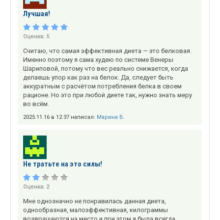
Лучшая!
Оценка:
5
Считаю, что самая эффективная диета — это белковая.
Именно поэтому я сама худею по системе Венеры
Шариповой, потому что вес реально снижается, когда
делаешь упор как раз на белок. Да, следует быть
аккуратным с расчётом потребления белка в своем
рационе. Но это при любой диете так, нужно знать меру
во всём.
2025.11.16 в 12:37 написал:
Марина Б.
Не тратьте на это силы!
Оценка:
2
Мне однозначно не понравилась данная диета,
однообразная, малоэффективная, килограммы
возвращаются на место и при этом я была всегда