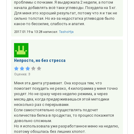
проблемы с почками. Я выдержала 2 недели, а потом
начала добавлять всё таки углеводы. Похудела на 5 кг.
Для меня это хороший результат, потому что я и так не
сильно толстая. Но из-за недостатка углеводов было
какое-то бессилие, слабость и апатия.
2017.01.19 в 13:28 написал:
TashoHja
Непросто, но без стресса
Оценка:
3
Меня эта диета утраивает. Она хороша тем, что
помогает похудеть не резко, 4 килограмма у меня точно
уходят. Но не сразу через неделю режима, а через
месяц-два, когда придерживаешься этой методики
несколько раз с перерывами.
Если самостоятельно осуществлять подсчет
количества белка в продуктах, то процесс покажется
довольно сложным.
Но я использовала уже разработанное меню на неделю,
поэтому обошлась без лишних хлопот.