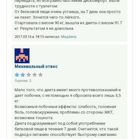
переедать, но все равно был некий дискомфорт. Были
трудности с туалетом.
От белковой пищи очень устаешь, на 7 день она просто
не лезет. Хочется чего-то лёгкого.
Стартовала с весом 90 кг, вышла из диеты с весом 91.7
кг. Результатом я не довольна.
2017.03.16 в 18:15 написал:
Magdana
Минимальный отвес
Оценка:
2
Мало того, что диета имеет много противопоказаний и
дает побочки, с ее помощью я сбросила всего лишь 3,5
кг.
Возможные побочные эффекты: слабость, головная
боль, головокружение, проблемы со стороны ЖКТ,
возможна тошнота.
Диета подразумевает под собой употребление
белковой пищи в течение 7 дней. Считается, что такой
подход к питанию способствует быстрому сжиганию