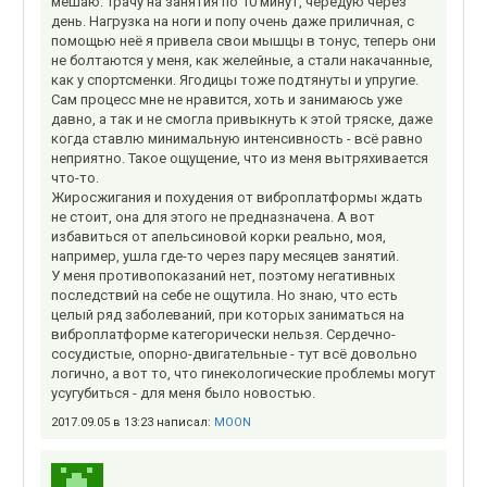
мешаю. Трачу на занятия по 10 минут, чередую через
день. Нагрузка на ноги и попу очень даже приличная, с
помощью неё я привела свои мышцы в тонус, теперь они
не болтаются у меня, как желейные, а стали накачанные,
как у спортсменки. Ягодицы тоже подтянуты и упругие.
Сам процесс мне не нравится, хоть и занимаюсь уже
давно, а так и не смогла привыкнуть к этой тряске, даже
когда ставлю минимальную интенсивность - всё равно
неприятно. Такое ощущение, что из меня вытряхивается
что-то.
Жиросжигания и похудения от виброплатформы ждать
не стоит, она для этого не предназначена. А вот
избавиться от апельсиновой корки реально, моя,
например, ушла где-то через пару месяцев занятий.
У меня противопоказаний нет, поэтому негативных
последствий на себе не ощутила. Но знаю, что есть
целый ряд заболеваний, при которых заниматься на
виброплатформе категорически нельзя. Сердечно-
сосудистые, опорно-двигательные - тут всё довольно
логично, а вот то, что гинекологические проблемы могут
усугубиться - для меня было новостью.
2017.09.05 в 13:23 написал:
MOON