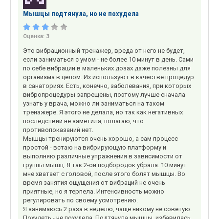
Мышцы подтянула, но не похудела
Оценка:
3
Это вибрационный тренажер, вреда от него не будет,
если заниматься с умом - не более 10 минут в день. Сами
по себе вибрации в маленьких дозах даже полезны для
организма в целом. Их используют в качестве процедур
в санаториях. Есть, конечно, заболевания, при которых
вибропроцедуры запрещены, поэтому лучше сначала
узнать у врача, можно ли заниматься на таком
тренажере. Я этого не делала, но так как негативных
последствий не заметила, полагаю, что
противопоказаний нет.
Мышцы тренируются очень хорошо, а сам процесс
простой - встаю на вибрирующую платформу и
выполняю различные упражнения в зависимости от
группы мышц. Я так 2-ой подбородок убрала. 10 минут
мне хватает с головой, после этого болят мышцы. Во
время занятия ощущения от вибраций не очень
приятные, но я терпела. Интенсивность можно
регулировать по своему усмотрению.
Я занимаюсь 2 раза в неделю, чаще никому не советую.
Похудеть - не похудела. Подтянула мышцы, избавилась