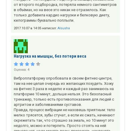
от второго подбородка, потеряла немного сантиметров
в объёмах, но на весе это никак не отразилось. Как
только добавила кардио нагрузки и белковую диету,
килограммы буквально поплыли.
2017.10.07 в 14:05 написал:
Alsusha
Нагрузка на мышцы, без потери веса
Оценка:
4
Виброплатформу опробовала в своем фитнес-центре,
там на нее целая очередь из желающих похудеть. Хожу
на фитнес 3 раза в неделю и каждый раз занимаюсь на
платформе 10 минут, дольше нельзя. Это безопасный
тренажер, только есть противопоказания для людей с
артритом и заболеваниями суставов.
Правда, процесс вибрации не назовешь приятным: тело
мелко трясется, зубы стучат, а если их сжать, начинают
скрежетать так, что страшно за эмаль, но 10 минут это
недолго, можно и потерпеть. Просто стоять на ней
смысла нет, надо менять позы: приседать, наклонять