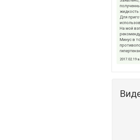
Заявлено,
полученны
жидкость 
Для приго
использов
На мой вз
рекоменду
Минус в т
противопо
гипертенз
2017.02.19 
Вид