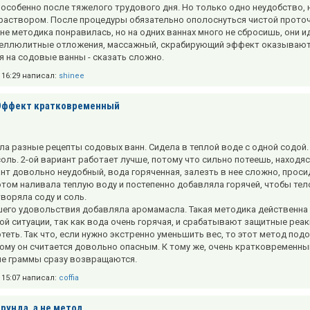
 особенно после тяжелого трудового дня. Но только одно неудобство, н
раствором. После процедуры обязательно ополоснуться чистой проточ
мне методика понравилась, но на одних ваннах много не сбросишь, они
еллюлитные отложения, массажный, скрабирующий эффект оказывают. За
я на содовые ванны - сказать сложно.
в 16:29 написал:
shinee
Эффект кратковременный
ла разные рецепты содовых ванн. Сидела в теплой воде с одной содой. 
оль. 2-ой вариант работает лучше, потому что сильно потеешь, находясь
ант довольно неудобный, вода горяченная, залезть в нее сложно, проси
потом наливала теплую воду и постепенно добавляла горячей, чтобы тел
творяла соду и соль.
его удовольствия добавляла аромамасла. Такая методика действенна 
ой ситуации, так как вода очень горячая, и срабатывают защитные реа
теть. Так что, если нужно экстренно уменьшить вес, то этот метод подо
тому он считается довольно опасным. К тому же, очень кратковременны
е граммы сразу возвращаются.
в 15:07 написал:
coffia
Ерунда, а не метод