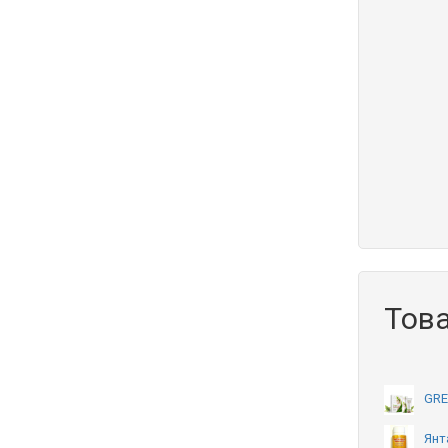
Тов
GRE
Янт