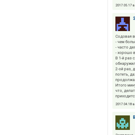
2017.05.17 
Содовая в
- чем бол
- часто де
- хорошо в
В 1-й раз
обнаружил
2-ой раз,
потеть, д
продолжал
Итого мин
что, дела
приходитс
2017.04.18 