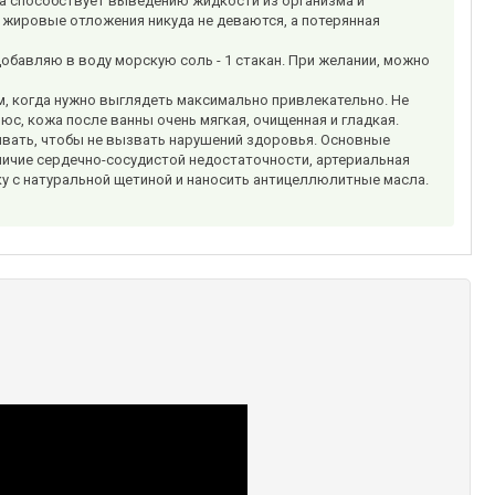
сода способствует выведению жидкости из организма и
 жировые отложения никуда не деваются, а потерянная
обавляю в воду морскую соль - 1 стакан. При желании, можно
, когда нужно выглядеть максимально привлекательно. Не
юс, кожа после ванны очень мягкая, очищенная и гладкая.
тывать, чтобы не вызвать нарушений здоровья. Основные
личие сердечно-сосудистой недостаточности, артериальная
у с натуральной щетиной и наносить антицеллюлитные масла.