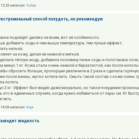
в 12:22 написал:
Yuliya
Экстремальный способ похудеть, не рекомендую
анна подойдёт далеко не всем, вот её особенность:
ьше добавить соды и чем выше температура, тем лучше эффект;
лать нельзя;
лияет на кожу, делая её нежной и мягкой.
 сделала тёплую воду, добавила половину пачки соды и полстакана соли,
а минус 1 кг. Кожа стала очень нежной и бархатистой, как после испол
 дабы сбросить больше, пропорции увеличила в 2 раза и сделала горячу
аже после ванны, жутко хотела пить. Смыть такой состав с кожи очень т
а потеть.
ус 2 кг. Эффект был виден даже визуально, но такое похудение произо
ть это в единичных случаях, когда нужно избавиться от пары см. Кг быс
я пить.
в 14:03 написал:
Inga
Выводит жидкость