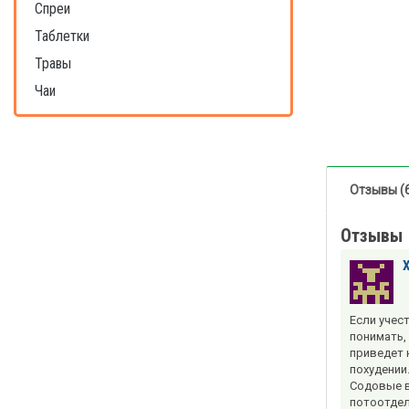
Спреи
Таблетки
Травы
Чаи
Отзывы (
Отзывы
Если учес
понимать,
приведет 
похудении.
Содовые в
потоотдел