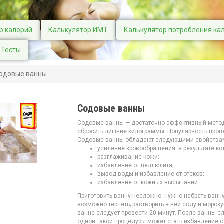
р калорий
Калькулятор ИМТ
Калькулятор потребления ка
Тесты
одовые ванны
Содовые ванны
Содовые ванны — достаточно эффективный метод
сбросить лишние килограммы. Популярность проц
Содовые ванны обладают следующими свойства
усиление кровообращения, в результате ко
разглаживание кожи;
избавление от целлюлита;
вывод воды и избавление от отеков;
избавление от кожных высыпаний.
Приготовить ванну несложно: нужно набрать ванну
возможно терпеть; растворить в ней соду и морск
ванне следует провести 20 минут. После ванны с
одной такой процедуры может стать избавление от 