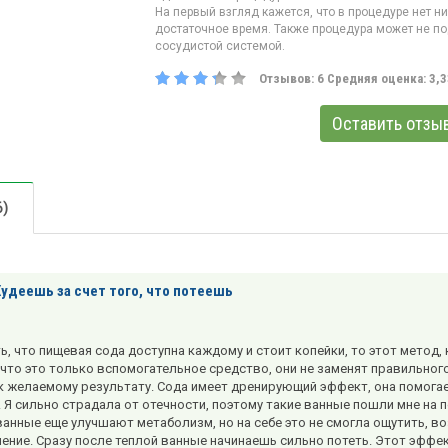
На первый взгляд кажется, что в процедуре нет н
достаточное время. Также процедура может не 
сосудистой системой.
Отзывов:
6
Средняя оценка:
3,3
Оставить отзы
6)
Худеешь за счет того, что потеешь
ть, что пищевая сода доступна каждому и стоит копейки, то этот метод
 что это только вспомогательное средство, они не заменят правильного
к желаемому результату. Сода имеет дренирующий эффект, она помогае
 Я сильно страдала от отечности, поэтому такие ванные пошли мне на по
анные еще улучшают метаболизм, но на себе это не смогла ощутить, в
ение. Сразу после теплой ванные начинаешь сильно потеть. Этот эффек