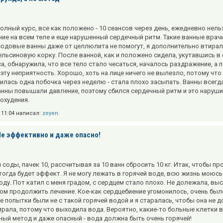
олный курс, все как положено - 10 сеансов через день, ежедневно нел
ие на всем теле и еще нарушенный сердечный ритм. Такие ванные вра
одовые ванны даже от целлюлита не помогут, я дополнительно втирала в
ельсиновую корку. После ванной, как и положено сидела, укутавшись в о
са, обнаружила, что все тело стало чесаться, началось раздражение, 
 эту неприятность. Хорошо, хоть на лице ничего не вылезло, потому что
илась одна побочка через неделю - стала плохо засыпать. Ванны всегд
анны повышали давление, поэтому сбился сердечный ритм и это наруши
похудения.
в 11:04 написал:
zeyen
Не эффективно и даже опасно!
 соды, пачек 10, рассчитывая за 10 ванн сбросить 10 кг. Итак, чтобы п
тогда будет эффект. Я не могу лежать в горячей воде, всю жизнь моюсь ч
оду. Пот катил с меня градом, с сердцем стало плохо. Не долежала, вы
ом продолжить лечение. Кое-как сердцебиение угомонилось, очень был
 попытки были не с такой горячей водой и я старалась, чтобы она не до
ирала, потому что выходила вода. Вероятно, какие-то больные клетки 
ый метод и даже опасный - вода должна быть очень горячей!