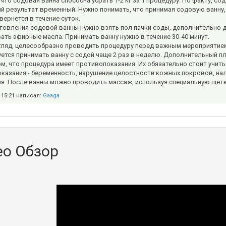
 что содовая ванна способна убрать 1-2 кг за 1 процедуру. По факту, 
й результат временный. Нужно понимать, что принимая содовую ванну,
вернется в течение суток.
товления содовой ванны нужно взять пол пачки соды, дополнительно д
ать эфирные масла. Принимать ванну нужно в течение 30-40 минут.
гляд, целесообразно проводить процедуру перед важным мероприятием
ется принимать ванну с содой чаще 2 раз в неделю. Дополнительный пл
ом, что процедура имеет противопоказания. Их обязательно стоит учи
казания - беременность, нарушение целостности кожных покровов, на
ия. После ванны можно проводить массаж, используя специальную щетк
в 15:21 написал:
Gaaga
ео Обзор