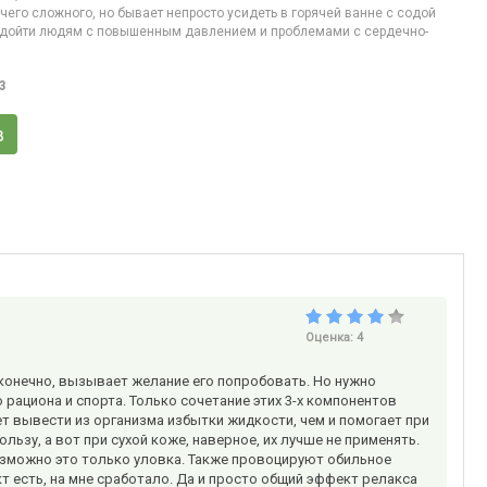
ичего сложного, но бывает непросто усидеть в горячей ванне с содой
подойти людям с повышенным давлением и проблемами с сердечно-
3
в
Оценка:
4
, конечно, вызывает желание его попробовать. Но нужно
 рациона и спорта. Только сочетание этих 3-х компонентов
т вывести из организма избытки жидкости, чем и помогает при
льзу, а вот при сухой коже, наверное, их лучше не применять.
озможно это только уловка. Также провоцируют обильное
т есть, на мне сработало. Да и просто общий эффект релакса