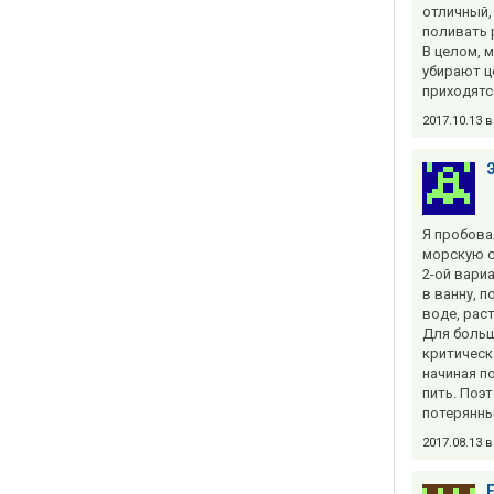
отличный,
поливать 
В целом, 
убирают ц
приходятс
2017.10.13 
Я пробова
морскую с
2-ой вари
в ванну, 
воде, рас
Для больш
критическ
начиная по
пить. Поэ
потерянны
2017.08.13 