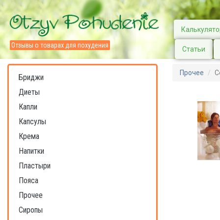
Калькулято
Отзывы о товарах для похудения
Статьи
Прочее
С
Бриджи
Диеты
Капли
Капсулы
Крема
Напитки
Пластыри
Пояса
Прочее
Сиропы