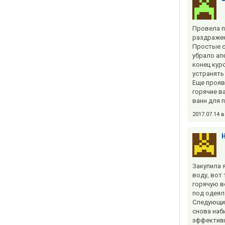
Провела п
раздражен
Простые с
убрало ап
конец кур
устранять
Еще прояв
горячие в
ванн для 
2017.07.14 
Закупила я
воду, вот 
горячую в
под одеял
Следующие
снова наб
эффективн