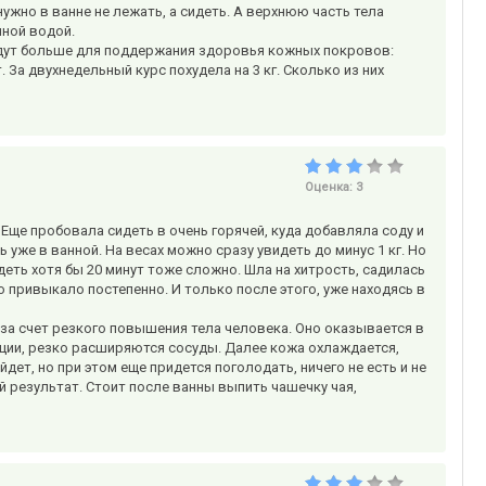
ужно в ванне не лежать, а сидеть. А верхнюю часть тела
ной водой.
 идут больше для поддержания здоровья кожных покровов:
 двухнедельный курс похудела на 3 кг. Сколько из них
Оценка:
3
Еще пробовала сидеть в очень горячей, куда добавляла соду и
 уже в ванной. На весах можно сразу увидеть до минус 1 кг. Но
деть хотя бы 20 минут тоже сложно. Шла на хитрость, садилась
о привыкало постепенно. И только после этого, уже находясь в
за счет резкого повышения тела человека. Оно оказывается в
кции, резко расширяются сосуды. Далее кожа охлаждается,
йдет, но при этом еще придется поголодать, ничего не есть и не
й результат. Стоит после ванны выпить чашечку чая,