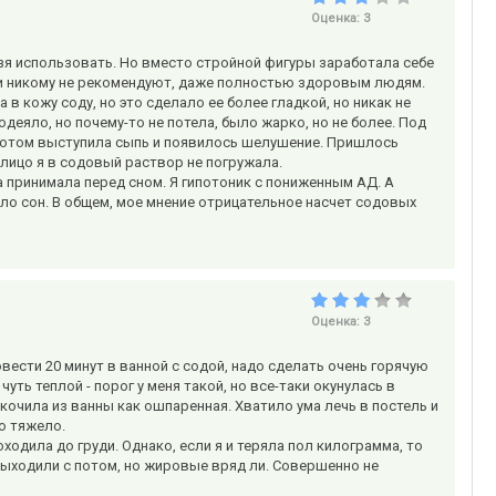
Оценка:
3
ьзя использовать. Но вместо стройной фигуры заработала себе
чи никому не рекомендуют, даже полностью здоровым людям.
 кожу соду, но это сделало ее более гладкой, но никак не
деяло, но почему-то не потела, было жарко, но не более. Под
а потом выступила сыпь и появилось шелушение. Пришлось
 лицо я в содовый раствор не погружала.
а принимала перед сном. Я гипотоник с пониженным АД. А
ло сон. В общем, мое мнение отрицательное насчет содовых
Оценка:
3
ровести 20 минут в ванной с содой, надо сделать очень горячую
уть теплой - порог у меня такой, но все-таки окунулась в
скочила из ванны как ошпаренная. Хватило ума лечь в постель и
о тяжело.
ходила до груди. Однако, если я и теряла пол килограмма, то
выходили с потом, но жировые вряд ли. Совершенно не