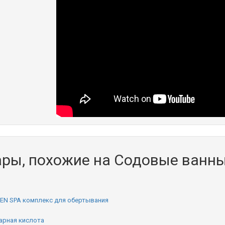
ары, похожие на Содовые ванн
EN SPA комплекс для обертывания
арная кислота