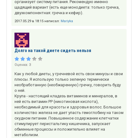
организует систему питания. Рекомендую именно
щадящий вариант (есть еще монодиета: только гречка,
двухкомпонентная: гречка и кефир).
2017.05.29 в 18:15 написал:
Mariyka
Долго на такой диете сидеть нельзя
Оценка:
3
Как у любой диеты, у гречневой есть свои минусы и свои
плюсы. Я использую только зеленую термически
необработанную (необжаренную) гречку, говорить буду
о ней.
Крупа - настоящий кладезь витаминов и минералов, в
ней есть витамин РР (никотиновая кислота),
необходимый для красоты и здоровья волос. Большое
количество железа не дает упасть гемоглобину на таком
скудном питании. Повышенное содержание клетчатки
стимулирует перистальтику кишечника, запускает
обменные процессы и положительно влияет на
метаболизм.