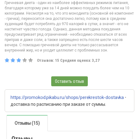
Гречневая диета - один из наиболее эффективных режимов питания,
благодаря которому уже за 14 дней можно похудеть более чем на 10
килограмм. Несмотря на то, что это монодиета (основной её компонент
- гречка), переносится она достаточно легко, потому как в среднем
худеющий будет потреблять до 970 калорий в сутки, а значит - его не
настигнет чувство голода. Однако, данная методика похудения
предусматривает ряд ограничений - необходимо отказаться от всех
приправ и даже соли, а также запрещено есть после шести часов
вечера. С помощью гречневой диеты не только рассасывается
внутренний жир, но и уходит целлюлит с проблемных зон.
Отзывов:
15
Средняя оценка:
3,27
Оставить отзыв
https://promokod.pikabu.ru/shops/perekrestok-dostavka
-
доставка по расписанию при заказе от суммы.
Отзывы (15)
Отзывы