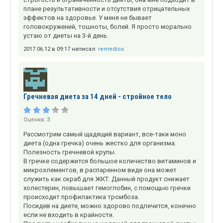
плане результативности и отсутствия отрицательных
эффектов на здоровье. У меня не бывает
головокружений, тошноты, болей. Я просто морально
устаю от диеты на 3-й день.
2017.06.12 в 09:17 написал:
remedios
Гречневая диета за 14 дней - стройное тело
Оценка:
3
Рассмотрим самый щадящий вариант, все-таки моно
диета (одна гречка) очень жестко для организма.
Полезность гречневой крупы.
В гречке содержится большое количество витаминов и
микроэлементов, в распаренном виде она может
служить как скраб для ЖКТ. Данный продукт снижает
холестерин, повышает гемоглобин, с помощью гречки
происходит профилактика тромбоза.
Посидев на диете, можно здорово подлечится, конечно
если не входить в крайности.