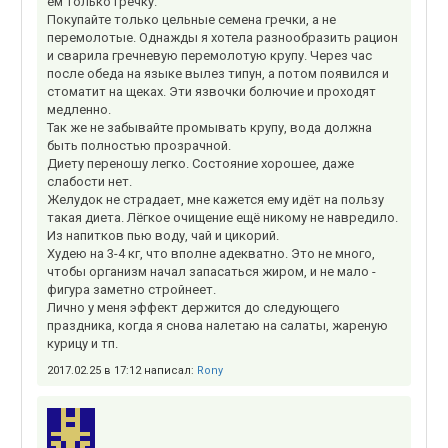
ем только гречку.
Покупайте только цельные семена гречки, а не
перемолотые. Однажды я хотела разнообразить рацион
и сварила гречневую перемолотую крупу. Через час
после обеда на языке вылез типун, а потом появился и
стоматит на щеках. Эти язвочки болючие и проходят
медленно.
Так же не забывайте промывать крупу, вода должна
быть полностью прозрачной.
Диету переношу легко. Состояние хорошее, даже
слабости нет.
Желудок не страдает, мне кажется ему идёт на пользу
такая диета. Лёгкое очищение ещё никому не навредило.
Из напитков пью воду, чай и цикорий.
Худею на 3-4 кг, что вполне адекватно. Это не много,
чтобы организм начал запасаться жиром, и не мало -
фигура заметно стройнеет.
Лично у меня эффект держится до следующего
праздника, когда я снова налетаю на салаты, жареную
курицу и тп.
2017.02.25 в 17:12 написал:
Rony