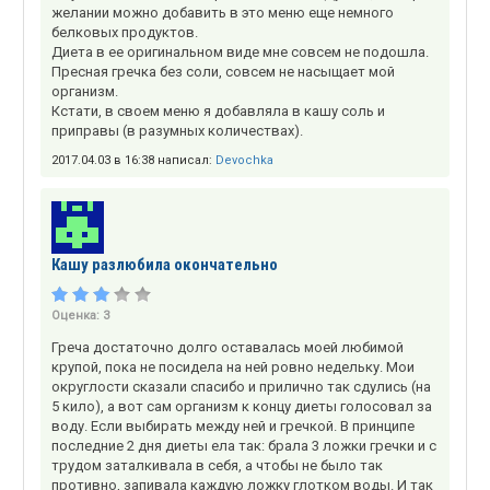
желании можно добавить в это меню еще немного
белковых продуктов.
Диета в ее оригинальном виде мне совсем не подошла.
Пресная гречка без соли, совсем не насыщает мой
организм.
Кстати, в своем меню я добавляла в кашу соль и
приправы (в разумных количествах).
2017.04.03 в 16:38 написал:
Devochka
Кашу разлюбила окончательно
Оценка:
3
Греча достаточно долго оставалась моей любимой
крупой, пока не посидела на ней ровно недельку. Мои
округлости сказали спасибо и прилично так сдулись (на
5 кило), а вот сам организм к концу диеты голосовал за
воду. Если выбирать между ней и гречкой. В принципе
последние 2 дня диеты ела так: брала 3 ложки гречки и с
трудом заталкивала в себя, а чтобы не было так
противно, запивала каждую ложку глотком воды. И так