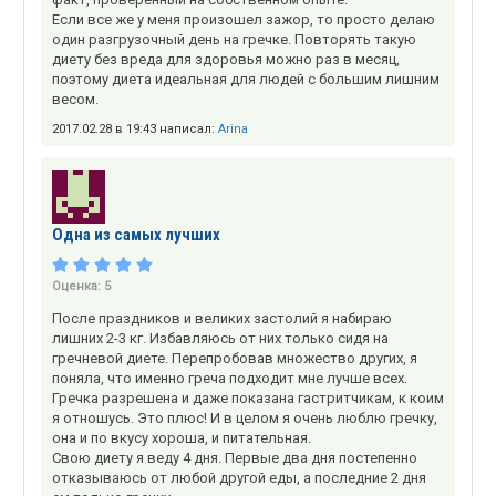
Если все же у меня произошел зажор, то просто делаю
один разгрузочный день на гречке. Повторять такую
диету без вреда для здоровья можно раз в месяц,
поэтому диета идеальная для людей с большим лишним
весом.
2017.02.28 в 19:43 написал:
Arina
Одна из самых лучших
Оценка:
5
После праздников и великих застолий я набираю
лишних 2-3 кг. Избавляюсь от них только сидя на
гречневой диете. Перепробовав множество других, я
поняла, что именно греча подходит мне лучше всех.
Гречка разрешена и даже показана гастритчикам, к коим
я отношусь. Это плюс! И в целом я очень люблю гречку,
она и по вкусу хороша, и питательная.
Свою диету я веду 4 дня. Первые два дня постепенно
отказываюсь от любой другой еды, а последние 2 дня