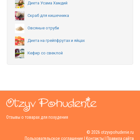
Диета Усама Хамдий
Скраб для кишечника
Овсяные отруби
Диета на грейпфрутах и яйцах
Кефир со свеклой
Отзывы о товарах для похудения
© 2026 otzyvpohudenie.ru
Пользовательское соглашение |
Контакты
|
Правила сайта