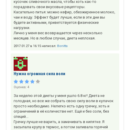
кусочек сливочного масла, чтобы хоть как-то
порадовать свои вкусовые рецепторы.
Касательно питья: можно кефир, обезжиренное молоко,
чаи и воду. Эффект будет лучше, если в эти дни вы
будете активными, приветствуется физические
нагрузки.
Лично у меня вес возвращается через несколько
месяцев. Но в любом случае, диета неплохая.
2017.01.27 в 16:15 написал:
Bonitta
Нужна огромная сила воли
Оценка:
4
За неделю этой диеты у меня ушло 6.8 кг! Диета не
голодная, но все же собрать свою силу воли в кулачок
просто необходимо. Нелегко есть одну гречку, хоть и
ограничений в её количестве нет. Ещё и без соли, без
специй...
Гречку лучше не варить, а замачивать в кипятке. Я
засыпала крупу в термос, а потом заливала горячей