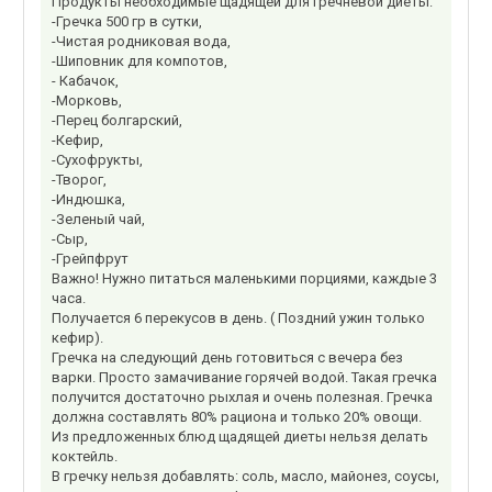
Продукты необходимые щадящей для гречневой диеты:
-Гречка 500 гр в сутки,
-Чистая родниковая вода,
-Шиповник для компотов,
- Кабачок,
-Морковь,
-Перец болгарский,
-Кефир,
-Сухофрукты,
-Творог,
-Индюшка,
-Зеленый чай,
-Сыр,
-Грейпфрут
Важно! Нужно питаться маленькими порциями, каждые 3
часа.
Получается 6 перекусов в день. ( Поздний ужин только
кефир).
Гречка на следующий день готовиться с вечера без
варки. Просто замачивание горячей водой. Такая гречка
получится достаточно рыхлая и очень полезная. Гречка
должна составлять 80% рациона и только 20% овощи.
Из предложенных блюд щадящей диеты нельзя делать
коктейль.
В гречку нельзя добавлять: соль, масло, майонез, соусы,