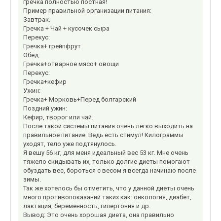
гречка полностью постная!
Пример правильной организации питания:
Завтрак.
Гречка + Чай + кусочек сыра
Перекус:
Гречка+ грейпфрут
Обед:
Гречка+отварное мясо+ овощи
Перекус:
Гречка+кефир
Ужин:
Гречка+ Морковь+Перед болгарский
Поздний ужин:
Кефир, творог или чай.
После такой системы питания очень легко выходить на
правильное питание. Ведь есть стимул! Килограммы
уходят, тело уже подтянулось.
Я вешу 56 кг, для меня идеальный вес 53 кг. Мне очень
тяжело скидывать их, только долгие диеты помогают
обуздать вес, бороться с весом я всегда начинаю после
зимы.
Так же хотелось бы отметить, что у данной диеты очень
много противопоказаний таких как: онкология, диабет,
лактация, беременность, гипертония и др.
Вывод: Это очень хорошая диета, она правильно