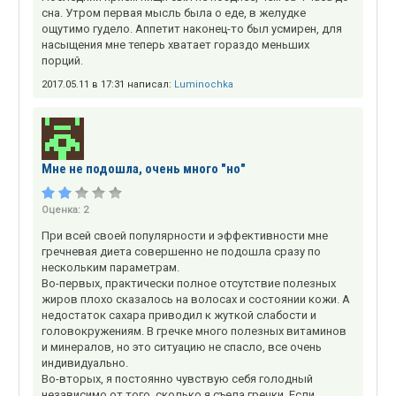
сна. Утром первая мысль была о еде, в желудке
ощутимо гудело. Аппетит наконец-то был усмирен, для
насыщения мне теперь хватает гораздо меньших
порций.
2017.05.11 в 17:31 написал:
Luminochka
Мне не подошла, очень много "но"
Оценка:
2
При всей своей популярности и эффективности мне
гречневая диета совершенно не подошла сразу по
нескольким параметрам.
Во-первых, практически полное отсутствие полезных
жиров плохо сказалось на волосах и состоянии кожи. А
недостаток сахара приводил к жуткой слабости и
головокружениям. В гречке много полезных витаминов
и минералов, но это ситуацию не спасло, все очень
индивидуально.
Во-вторых, я постоянно чувствую себя голодный
независимо от того, сколько я съела гречки. Если