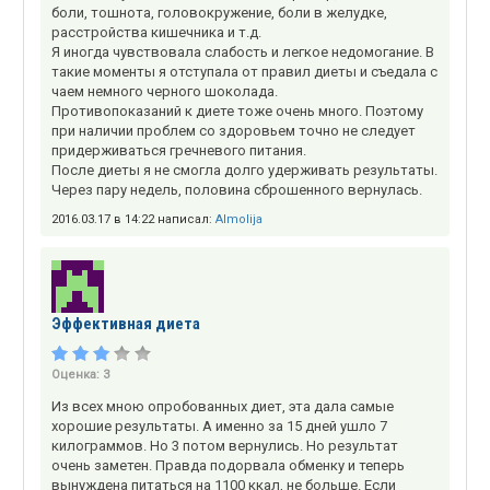
боли, тошнота, головокружение, боли в желудке,
расстройства кишечника и т.д.
Я иногда чувствовала слабость и легкое недомогание. В
такие моменты я отступала от правил диеты и съедала с
чаем немного черного шоколада.
Противопоказаний к диете тоже очень много. Поэтому
при наличии проблем со здоровьем точно не следует
придерживаться гречневого питания.
После диеты я не смогла долго удерживать результаты.
Через пару недель, половина сброшенного вернулась.
2016.03.17 в 14:22 написал:
Almolija
Эффективная диета
Оценка:
3
Из всех мною опробованных диет, эта дала самые
хорошие результаты. А именно за 15 дней ушло 7
килограммов. Но 3 потом вернулись. Но результат
очень заметен. Правда подорвала обменку и теперь
вынуждена питаться на 1100 ккал, не больше. Если