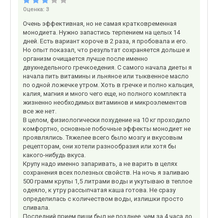
Оценка:
3
Очень эффективная, но не самая кратковременная
монодиета. Нужно запастись терпением на целых 14
дней. Есть вариант короче в 2 раза, я пробовала и его.
Но опыт показал, что результат сохраняется дольше и
организм очищается лучше после именно
двухнедельного гречкоедения. С самого начала диеты я
начала пить витамины и льняное или тыквенное масло
по одной ложечке утром. Хоть в гречке и полно кальция,
калия, магния и много чего еще, но полного комплекта
жизненно необходимых витаминов и микроэлементов
все же нет.
В целом, физиологически похудение на 10 кг проходило
комфортно, основные побочные эффекты монодиет не
проявлялись. Тяжелее всего было мозгу и вкусовым
рецепторам, они хотели разнообразия или хотя бы
какого-нибудь вкуса.
Крупу надо именно запаривать, а не варить в целях
сохранения всех полезных свойств. На ночь я заливаю
500 грамм крупы 1,5 литрами воды и укутываю в теплое
одеяло, к утру рассыпчатая каша готова. Не сразу
определилась с количеством воды, излишки просто
сливала.
Последний прием пищи был не позднее, чем за 4 часа до