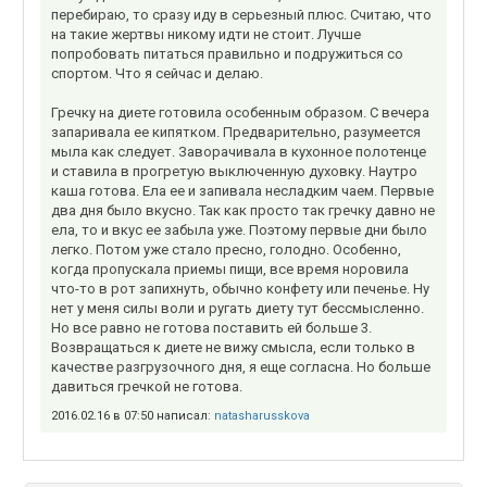
перебираю, то сразу иду в серьезный плюс. Считаю, что
на такие жертвы никому идти не стоит. Лучше
попробовать питаться правильно и подружиться со
спортом. Что я сейчас и делаю.
Гречку на диете готовила особенным образом. С вечера
запаривала ее кипятком. Предварительно, разумеется
мыла как следует. Заворачивала в кухонное полотенце
и ставила в прогретую выключенную духовку. Наутро
каша готова. Ела ее и запивала несладким чаем. Первые
два дня было вкусно. Так как просто так гречку давно не
ела, то и вкус ее забыла уже. Поэтому первые дни было
легко. Потом уже стало пресно, голодно. Особенно,
когда пропускала приемы пищи, все время норовила
что-то в рот запихнуть, обычно конфету или печенье. Ну
нет у меня силы воли и ругать диету тут бессмысленно.
Но все равно не готова поставить ей больше 3.
Возвращаться к диете не вижу смысла, если только в
качестве разгрузочного дня, я еще согласна. Но больше
давиться гречкой не готова.
2016.02.16 в 07:50 написал:
natasharusskova