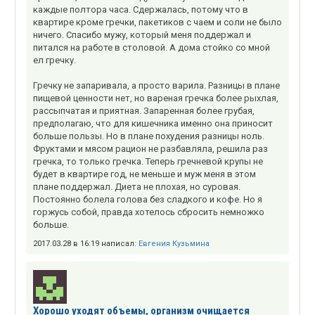
каждые полтора часа. Сдержалась, потому что в
квартире кроме гречки, пакетиков с чаем и соли не было
ничего. Спасибо мужу, который меня поддержал и
питался на работе в столовой. А дома стойко со мной
ел гречку.
Гречку не запаривала, а просто варила. Разницы в плане
пищевой ценности нет, но вареная гречка более рыхлая,
рассыпчатая и приятная. Запаренная более грубая,
предполагаю, что для кишечника именно она приносит
больше пользы. Но в плане похудения разницы ноль.
Фруктами и мясом рацион не разбавляла, решила раз
гречка, то только гречка. Теперь гречневой крупы не
будет в квартире год, не меньше и муж меня в этом
плане поддержал. Диета не плохая, но суровая.
Постоянно болела голова без сладкого и кофе. Но я
горжусь собой, правда хотелось сбросить немножко
больше.
2017.03.28 в 16:19 написал:
Евгения Кузьмина
Хорошо уходят объемы, организм очищается