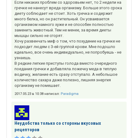
Если никаких проблем со здоровьем нет, то 2 недели на
гречке не нанесут вреда организму. Больше этого срока
диету соблюдает не стоит. Хоть гречка и содержит
много белка, но он растительный. Он усваивается
организмом намного хуже и не способен полностью
заменить животный. Тем не менее, за время диеты
мышцы сильно не сгорят.
Хочу развенчать миф о том, что похудение на гречке не
подходит людям с 3-ей группой крови. Мне подошло
идеально, все очень индивидуально, не попробуешь - не
узнаешь.
В редкие легкие приступы голода вместо очередного
поедания гречки и добавляла ложечку меда в теплую
водичку, желание есть сразу отступало. А небольшое
количество сахара даже полезно, лишняя энергия
организму не помешает.
2017.05.23 в 10:38 написал:
Paradigma
Неудобства только со стороны вкусовых
рецепторов