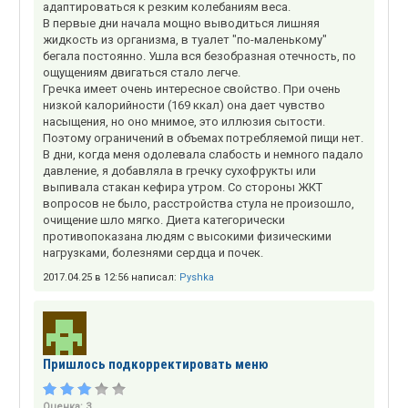
адаптироваться к резким колебаниям веса.
В первые дни начала мощно выводиться лишняя
жидкость из организма, в туалет "по-маленькому"
бегала постоянно. Ушла вся безобразная отечность, по
ощущениям двигаться стало легче.
Гречка имеет очень интересное свойство. При очень
низкой калорийности (169 ккал) она дает чувство
насыщения, но оно мнимое, это иллюзия сытости.
Поэтому ограничений в объемах потребляемой пищи нет.
В дни, когда меня одолевала слабость и немного падало
давление, я добавляла в гречку сухофрукты или
выпивала стакан кефира утром. Со стороны ЖКТ
вопросов не было, расстройства стула не произошло,
очищение шло мягко. Диета категорически
противопоказана людям с высокими физическими
нагрузками, болезнями сердца и почек.
2017.04.25 в 12:56 написал:
Pyshka
Пришлось подкорректировать меню
Оценка:
3