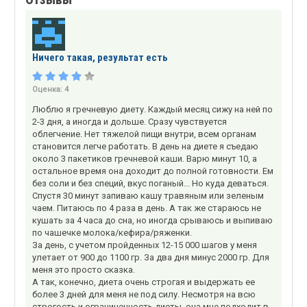
Ничего такая, результат есть
Оценка:
4
Люблю я гречневую диету. Каждый месяц сижу на ней по
2-3 дня, а иногда и дольше. Сразу чувствуется
облегчение. Нет тяжелой пищи внутри, всем органам
становится легче работать. В день на диете я съедаю
около 3 пакетиков гречневой каши. Варю минут 10, а
остальное время она доходит до полной готовности. Ем
без соли и без специй, вкус поганый... Но куда деваться.
Спустя 30 минут запиваю кашу травяным или зеленым
чаем. Питаюсь по 4 раза в день. А так же стараюсь не
кушать за 4 часа до сна, но иногда срываюсь и выпиваю
по чашечке молока/кефира/ряженки.
За день, с учетом пройденных 12-15 000 шагов у меня
улетает от 900 до 1100 гр. За два дня минус 2000 гр. Для
меня это просто сказка.
А так, конечно, диета очень строгая и выдержать ее
более 3 дней для меня не под силу. Несмотря на всю
строгость и ограниченность диеты, она мне подходит в