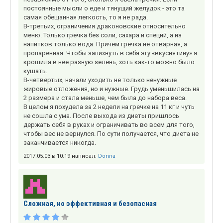
постоянные мысли о еде и тянущий желудок - это та
самая обещанная легкость, то я не рада.
В-третьих, ограничения драконовские относительно
меню. Только гречка без соли, сахара и специй, а из
напитков только вода. Причем гречка не отварная, а
пропаренная. Чтобы запихнуть в себя эту «вкуснятину» я
крошила в нее разную зелень, хоть как-то можно было
кушать.
В-четвертых, начали уходить не только ненужные
жировые отложения, но и нужные. Грудь уменьшилась на
2 размера и стала меньше, чем была до набора веса.
В целом я похудела за 2 недели на гречке на 11 кг и чуть
не сошла с ума. После выхода из диеты пришлось
держать себя в руках и ограничивать во всем для того,
чтобы вес не вернулся. По сути получается, что диета не
заканчивается никогда.
2017.05.03 в 10:19 написал:
Donna
Сложная, но эффективная и безопасная