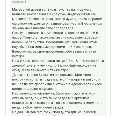
Оценка:
4
Минус этой диеты только в том, что на лице могут
вылезти воспаления в виде угрей, подкожников или
мелких водянистых прыщиков. Я думаю, таким образом
организм очищается от зашлакованности. В остальном
же, она меня вполне себе порадовала.
Гречку не варила, а замачивала в горячей воде на 6-8
часов. Только в таком случае она сохраняет все свои
полезные свойства. Добавляла чуть чуть соли, чтобы
вкус был. Ела мелкими порциями по 5-7 раз в день.
Вечером перед сном позволяла себе выпить стакан
кефира.
На 3-й день весы показали минус 2.5 кг. А под конец 10-ти
дневной диеты у меня ушло 8 кило. Ещё никогда я не
скидывала так много и так быстро.
Диета на гречке достаточно голодная. Мой живот
постоянно урчал и подвывал мол "накорми меня", но я
не шла на его провокацию, стойко выдерживала 2 часа
после последнего кушанья.
Настроение, на удивление, было приподнятым. Мои
объёмы уходили, и это ли не радость? Организм
выдержал и ни один орган, ни одна система в моем теле
не дала сбоя, чему я очень рада.
На данный момент, гречневая диета для меня номер