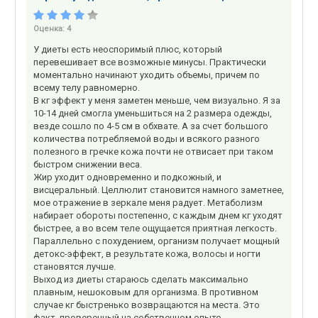
Оценка:
4
У диеты есть неоспоримый плюс, который
перевешивает все возможные минусы. Практически
моментально начинают уходить объемы, причем по
всему телу равномерно.
В кг эффект у меня заметен меньше, чем визуально. Я за
10-14 дней смогла уменьшиться на 2 размера одежды,
везде сошло по 4-5 см в обхвате. А за счет большого
количества потребляемой воды и всякого разного
полезного в гречке кожа почти не отвисает при таком
быстром снижении веса.
Жир уходит одновременно и подкожный, и
висцеральный. Целлюлит становится намного заметнее,
мое отражение в зеркале меня радует. Метаболизм
набирает обороты постепенно, с каждым днем кг уходят
быстрее, а во всем теле ощущается приятная легкость.
Параллельно с похудением, организм получает мощный
детокс-эффект, в результате кожа, волосы и ногти
становятся лучше.
Выход из диеты стараюсь сделать максимально
плавным, нешоковым для организма. В противном
случае кг быстренько возвращаются на места. Это
факт, проверенный на собственном опыте.