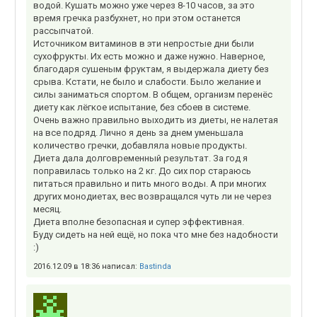
водой. Кушать можно уже через 8-10 часов, за это
время гречка разбухнет, но при этом останется
рассыпчатой.
Источником витаминов в эти непростые дни были
сухофрукты. Их есть можно и даже нужно. Наверное,
благодаря сушеным фруктам, я выдержала диету без
срыва. Кстати, не было и слабости. Было желание и
силы заниматься спортом. В общем, организм перенёс
диету как лёгкое испытание, без сбоев в системе.
Очень важно правильно выходить из диеты, не налетая
на все подряд. Лично я день за днем уменьшала
количество гречки, добавляла новые продукты.
Диета дала долговременный результат. За год я
поправилась только на 2 кг. До сих пор стараюсь
питаться правильно и пить много воды. А при многих
других монодиетах, вес возвращался чуть ли не через
месяц.
Диета вполне безопасная и супер эффективная.
Буду сидеть на ней ещё, но пока что мне без надобности
:)
2016.12.09 в 18:36 написал:
Bastinda