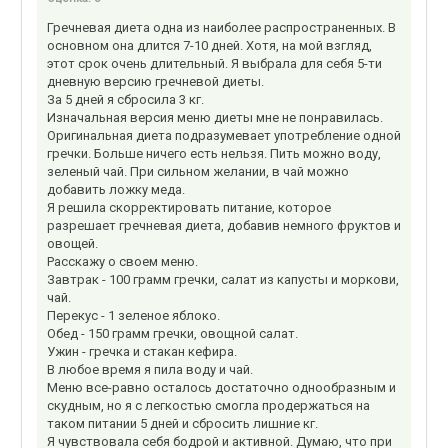
Гречневая диета одна из наиболее распространенных. В
основном она длится 7-10 дней. Хотя, на мой взгляд,
этот срок очень длительный. Я выбрала для себя 5-ти
дневную версию гречневой диеты.
За 5 дней я сбросила 3 кг.
Изначальная версия меню диеты мне не понравилась.
Оригинальная диета подразумевает употребление одной
гречки. Больше ничего есть нельзя. Пить можно воду,
зеленый чай. При сильном желании, в чай можно
добавить ложку меда.
Я решила скорректировать питание, которое
разрешает гречневая диета, добавив немного фруктов и
овощей.
Расскажу о своем меню.
Завтрак - 100 грамм гречки, салат из капусты и моркови,
чай.
Перекус - 1 зеленое яблоко.
Обед - 150 грамм гречки, овощной салат.
Ужин - гречка и стакан кефира.
В любое время я пила воду и чай.
Меню все-равно осталось достаточно однообразным и
скудным, но я с легкостью смогла продержаться на
таком питании 5 дней и сбросить лишние кг.
Я чувствовала себя бодрой и активной. Думаю, что при