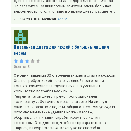
один по эффективности. И для здоровья очень мягкая.
Но запаситесь салициловым спиртом, очень большая
вероятность того, что лицо во время диеты расцветет.
2017.04.28 в 10:40 написал:
Annita
Идеальная диета для людей с большим лишним
весом
Оценка:
3
С моими лишними 30 кг гречневая диета стала находкой.
Она не требует какой-то специальной подготовки, я
только примерно за неделю начинаю уменьшать
количество потребляемой пищи.
Результат этой диеты прямо пропорционален
количеству избыточного веса на старте. На диету я
садилась 2 раза по 2 недели, общий отвес - минус 24,3 кг.
Огромное внимание уделяла коже - массаж,
обертывания, пилинги, скрабы, кремы с лифтинг-
эффектом. Это для того, чтобы не превратиться в
шарпея, в возрасте за 40 кожа уже не способна