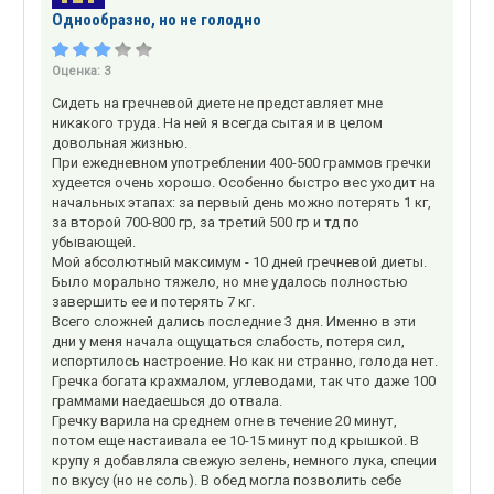
Однообразно, но не голодно
Оценка:
3
Сидеть на гречневой диете не представляет мне
никакого труда. На ней я всегда сытая и в целом
довольная жизнью.
При ежедневном употреблении 400-500 граммов гречки
худеется очень хорошо. Особенно быстро вес уходит на
начальных этапах: за первый день можно потерять 1 кг,
за второй 700-800 гр, за третий 500 гр и тд по
убывающей.
Мой абсолютный максимум - 10 дней гречневой диеты.
Было морально тяжело, но мне удалось полностью
завершить ее и потерять 7 кг.
Всего сложней дались последние 3 дня. Именно в эти
дни у меня начала ощущаться слабость, потеря сил,
испортилось настроение. Но как ни странно, голода нет.
Гречка богата крахмалом, углеводами, так что даже 100
граммами наедаешься до отвала.
Гречку варила на среднем огне в течение 20 минут,
потом еще настаивала ее 10-15 минут под крышкой. В
крупу я добавляла свежую зелень, немного лука, специи
по вкусу (но не соль). В обед могла позволить себе