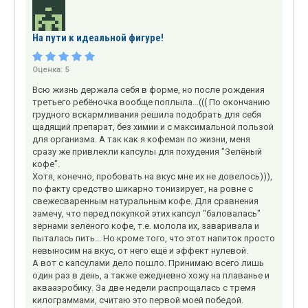
На пути к идеальной фигуре!
Оценка:
5
Всю жизнь держала себя в форме, но после рождения
третьего ребёночка вообще поплыла...((( По окончанию
грудного вскармливания решила подобрать для себя
щадящий препарат, без химии и с максимальной пользой
для организма. А так как я кофеман по жизни, меня
сразу же привлекли капсулы для похудения "Зелёный
кофе".
Хотя, конечно, пробовать на вкус мне их не довелось))),
по факту средство шикарно тонизирует, на ровне с
свежесваренным натуральным кофе. Для сравнения
замечу, что перед покупкой этих капсул "баловалась"
зёрнами зелёного кофе, т.е. молола их, заваривала и
пыталась пить... Но кроме того, что этот напиток просто
невыносим на вкус, от него ещё и эффект нулевой.
А вот с капсулами дело пошло. Принимаю всего лишь
один раз в день, а также ежедневно хожу на плаванье и
аквааэробику. За две недели распрощалась с тремя
килограммами, считаю это первой моей победой.