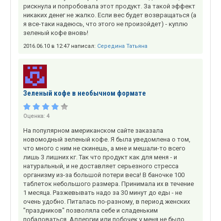
рискнула и попробовала этот продукт. За такой эффект
никаких денег не жалко. Если вес будет возвращаться (а
я все-таки надеюсь, что этого не произойдет) - куплю
зеленый кофе вновь!
2016.06.10 в 12:47 написал:
Середина Татьяна
Зеленый кофе в необычном формате
Оценка:
4
На популярном американском сайте заказала
новомодный зеленый кофе. Я была уведомлена о том,
что много с ним не скинешь, а мне и мешали-то всего
лишь 3 лишних кг. Так что продукт как для меня - и
натуральный, и не доставляет серьезного стресса
организму из-за большой потери веса! В баночке 100
таблеток небольшого размера. Принимала их в течение
1 месяца. Разжевывать надо за 30 минут до еды - не
очень удобно. Питалась по-разному, в период женских
"праздников" позволяла себе и сладеньким
побаловаться. Аллергии или побочек у меня не было,