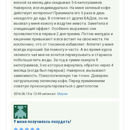
весной за месяц-два скидываю 5-6 килограммов.
Наверное, все индивидуально. На меня зеленый кофе
действует интересно! Принимала его 3 раза в день
незадолго до еды. В отличие от других БАДов, он не
вызвал у меня изжогу и вздутие живота. Заметила и
очищающий эффект. Особенно выражено они
проявляются в первые 2 дня приема. Потом желудок и
кишечник привыкают и все встает на свои места. Не
исключено, что от токсинов избавляет. Аппетит у меня
всегда хороший. Ем помногу и часто. А во время курса
зеленого чая мне не хочется перекусывать и стараюсь
побольше пить воды. За год в сумме скинула 9
килограммов, 3 из которых вернулись обратно через 4
месяца (когда был перерыв). Наверное, вызывают
зависимость. Психологическую так точно. Доверяю
натуральному зеленому кофе. Перед применением
советую проконсультироваться с диетологом.
2016.06.13 в 12:49 написал:
Мария
У меня получилось похудеть!