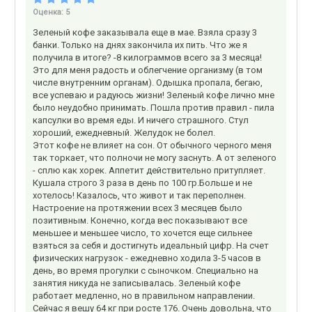
Оценка:
5
Зеленый кофе заказывала еще в мае. Взяла сразу 3
банки. Только на днях закончила их пить. Что же я
получила в итоге? -8 килограммов всего за 3 месяца!
Это для меня радость и облегчение организму (в том
числе внутренним органам). Одышка пропала, бегаю,
все успеваю и радуюсь жизни! Зеленый кофе лично мне
было неудобно принимать. Пошла против правил - пила
капсулки во время еды. И ничего страшного. Стул
хороший, ежедневный. Желудок не болел.
Этот кофе не влияет на сон. От обычного черного меня
так торкает, что полночи не могу заснуть. А от зеленого
- сплю как хорек. Аппетит действительно притупляет.
Кушала строго 3 раза в день по 100 гр.Больше и не
хотелось! Казалось, что живот и так переполнен.
Настроение на протяжении всех 3 месяцев было
позитивным. Конечно, когда вес показывают все
меньшее и меньшее число, то хочется еще сильнее
взяться за себя и достигнуть идеальный цифр. На счет
физических нагрузок - ежедневно ходила 3-5 часов в
день, во время прогулки с сыночком. Специально на
занятия никуда не записывалась. Зеленый кофе
работает медленно, но в правильном направлении.
Сейчас я вешу 64 кг при росте 176. Очень довольна, что