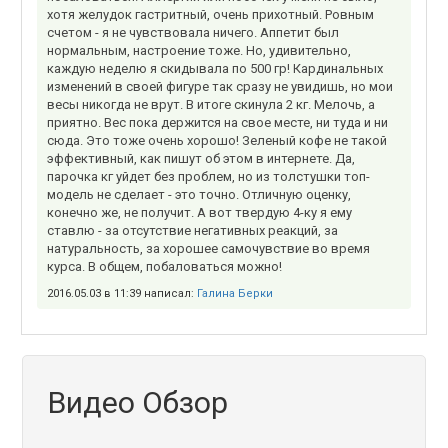
хотя желудок гастритный, очень прихотный. Ровным
счетом - я не чувствовала ничего. Аппетит был
нормальным, настроение тоже. Но, удивительно,
каждую неделю я скидывала по 500 гр! Кардинальных
изменений в своей фигуре так сразу не увидишь, но мои
весы никогда не врут. В итоге скинула 2 кг. Мелочь, а
приятно. Вес пока держится на свое месте, ни туда и ни
сюда. Это тоже очень хорошо! Зеленый кофе не такой
эффективный, как пишут об этом в интернете. Да,
парочка кг уйдет без проблем, но из толстушки топ-
модель не сделает - это точно. Отличную оценку,
конечно же, не получит. А вот твердую 4-ку я ему
ставлю - за отсутствие негативных реакций, за
натуральность, за хорошее самочувствие во время
курса. В общем, побаловаться можно!
2016.05.03 в 11:39 написал:
Галина Берки
Видео Обзор