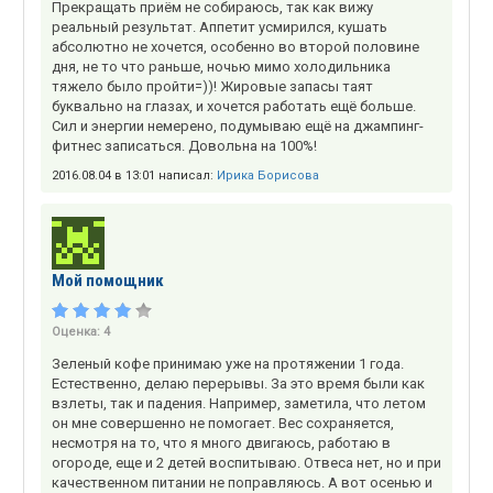
Прекращать приём не собираюсь, так как вижу
реальный результат. Аппетит усмирился, кушать
абсолютно не хочется, особенно во второй половине
дня, не то что раньше, ночью мимо холодильника
тяжело было пройти=))! Жировые запасы таят
буквально на глазах, и хочется работать ещё больше.
Сил и энергии немерено, подумываю ещё на джампинг-
фитнес записаться. Довольна на 100%!
2016.08.04 в 13:01 написал:
Ирика Борисова
Мой помощник
Оценка:
4
Зеленый кофе принимаю уже на протяжении 1 года.
Естественно, делаю перерывы. За это время были как
взлеты, так и падения. Например, заметила, что летом
он мне совершенно не помогает. Вес сохраняется,
несмотря на то, что я много двигаюсь, работаю в
огороде, еще и 2 детей воспитываю. Отвеса нет, но и при
качественном питании не поправляюсь. А вот осенью и