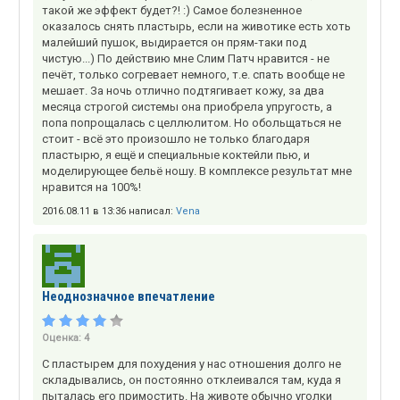
такой же эффект будет?! :) Самое болезненное
оказалось снять пластырь, если на животике есть хоть
малейший пушок, выдирается он прям-таки под
чистую...) По действию мне Слим Патч нравится - не
печёт, только согревает немного, т.е. спать вообще не
мешает. За ночь отлично подтягивает кожу, за два
месяца строгой системы она приобрела упругость, а
попа попрощалась с целлюлитом. Но обольщаться не
стоит - всё это произошло не только благодаря
пластырю, я ещё и специальные коктейли пью, и
моделирующее бельё ношу. В комплексе результат мне
нравится на 100%!
2016.08.11 в 13:36 написал:
Vena
Неоднозначное впечатление
Оценка:
4
С пластырем для похудения у нас отношения долго не
складывались, он постоянно отклеивался там, куда я
пыталась его примостить. На животе обычно уголки