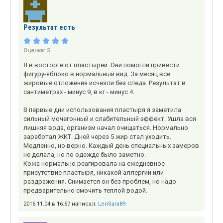
Результат есть
Оценка:
5
Я в восторге от пластырей. Они помогли привести
фигуру-яблоко в нормальный вид. За месяц все
жировые отложения исчезли без следа. Результат в
сантиметрах - минус 9, в кг - минус 4.
В первые дни использования пластыря я заметила
сильный мочегонный и слабительный эффект. Ушла вся
лишняя вода, организм начал очищаться. Нормально
заработал ЖКТ. Дней через 5 жир стал уходить.
Медленно, но верно. Каждый день специальных замеров
не делала, но по одежде было заметно.
Кожа нормально реагировала на ежедневное
присутствие пластыря, никакой аллергии или
раздражения. Снимается он без проблем, но надо
предварительно смочить теплой водой.
2016.11.04 в 16:57 написал:
LenSara89