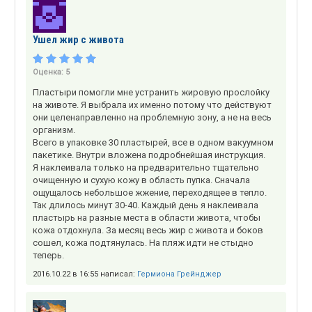
Ушел жир с живота
Оценка:
5
Пластыри помогли мне устранить жировую прослойку
на животе. Я выбрала их именно потому что действуют
они целенаправленно на проблемную зону, а не на весь
организм.
Всего в упаковке 30 пластырей, все в одном вакуумном
пакетике. Внутри вложена подробнейшая инструкция.
Я наклеивала только на предварительно тщательно
очищенную и сухую кожу в область пупка. Сначала
ощущалось небольшое жжение, переходящее в тепло.
Так длилось минут 30-40. Каждый день я наклеивала
пластырь на разные места в области живота, чтобы
кожа отдохнула. За месяц весь жир с живота и боков
сошел, кожа подтянулась. На пляж идти не стыдно
теперь.
2016.10.22 в 16:55 написал:
Гермиона Грейнджер