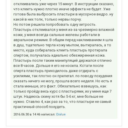
отклеивались уже через 15 минут. В инструкции сказано,
что клеить нужно плотно иначе эффекта не будет. Уже
готова была выбросить пластыри в мусорное ведро. ну
какой в них толк, только нервы порчу.
Но потом решила попробовать одну хитрость.
Пластырь отклеивался у меня из-за чрезмерно влажной
кожи, у меня всегда сальные железы работали в
авральном режиме. В общем перед наклеиванием я шла
в душ, тщательно терла кожу мылом, вытиралась, а то
место, куда собиралась клеить пластырь протирала
спиртом, получалась идеально обезжиренная кожа.
Пластырь после таким манипуляций держался отлично
все 8 часов. Дольше я его не носила. Кстати после
спирта пластырь приходилось даже отдирать с
усилиями, так плотно он прилегал. по поводу похудения
сказать ничего не могу, прошла всего неделя. Но есть я
стала меньше, это факт. Обязательно взвешусь, как
только пройду весь курс с пластырями, их у меня еще 7
штук. Надеюсь скину хотя бы 5-6 кг, мне больше не
нужно. Ставлю 4, как раз за то, что пластыри не самый
практичный способ похудеть.
2016.06.30 в 14:46 написал:
Eralue