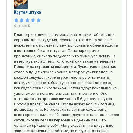
Крутая штука
Оценка:
5
Пластыри отличная альтернатива всяким таблеткам и
сиропам для похудения. Результат тот же, но зато не
нужно ничего принимать внутрь, сбивать обмен веществ
и постоянно бегать в туалет. Пластыри прямо
крошечные, сначала подумала, что выкинула деньги на
ветер, ну какой от них толк, если они такие маленькие?
Приклеила первый на низ живота. Буквально через час
стала ощущать покалывание, которое усиливалось с
каждой секундой. хотела уже пластырь отклеивать,
потому что терпеть было уже сложно, кололо резко,
как будто тонкой иголочкой. Потом вдруг покалывание
ушло, вместо него появилось приятное тепло. Оно
оставалось на протяжении часов 5-6, до самого утра.
Потом я пластырь сняла. Вроде нужно носить дольше,
но мне хватило. Наклеивала пластыри ежедневно,
некоторые носила по 12 часов, другие отклеивала через
сутки. Иногда делала перерыв на день на два, что
организм пришел в себя. Могу сказать, что визуально
живот стал меньше в объеме, по весу к сожалению