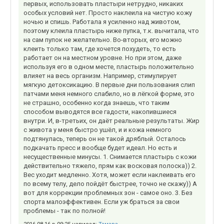
первых, использовать пластыри нетрудно, никаких
особых условий нет. Просто наклеила на чистую кожу
ночью и спишь. Работала я усиленно над животом,
поэтому клеила пластырь ниже пупка, т.к. вычитала, что
на сам пупок не желательно. Во-вторых, его можно
клеить только там, где хочется похудеть, то есть
работает он на местном уровне. Но при этом, даже
используя его в одном месте, пластырь положительно
влияет на весь организм. Например, стимулирует
мягкую детоксикацию. В первые дни пользования слип
патчами меня немного слабило, но в лёгкой форме, это
не страшно, особенно когда знаешь, что таким
способом выводятся все гадости, накопившиеся
внутри. И, в-третьих, он даёт реальные результаты. Жир
с живота у меня быстро ушёл, и и кожа немного
подтянулась, теперь он не такой дряблый. Осталось
подкачать пресс и вообще будет идеал. Но есть и
несущественные минусы. 1. Снимается пластырь с кожи
действительно тяжело, прям как восковая полоска)) 2.
Вес уходит медленно. Хотя, может если наклеивать его
по всему телу, дело пойдёт быстрее, точно не скажу)) А
вот для коррекции проблемных зон - самое оно. 3. Без
спорта малоэффективен. Если уж браться за свои
проблемы - так по полной!