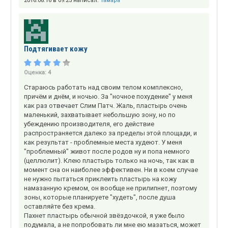
2016.08.16 в 09:25 написал:
Тамара
Подтягивает кожу
Оценка:
4
Стараюсь работать над своим телом комплексно,
причём и днём, и ночью. За "ночное похудение" у меня
как раз отвечает Слим Патч. Жаль, пластырь очень
маленький, захватывает небольшую зону, но по
убеждению производителя, его действие
распространяется далеко за пределы этой площади, и
как результат - проблемные места худеют. У меня
"проблемный" живот после родов ну и попа немного
(целлюлит). Клею пластырь только на ночь, так как в
момент сна он наиболее эффективен. Ни в коем случае
не нужно пытаться приклеить пластырь на кожу
намазанную кремом, он вообще не прилипнет, поэтому
зоны, которые планируете "худеть", после душа
оставляйте без крема.
Пахнет пластырь обычной звёздочкой, я уже было
подумала, а не попробовать ли мне ею мазаться, может