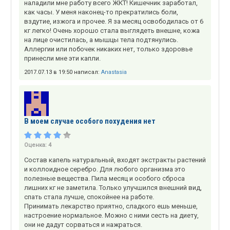
наладили мне работу всего ЖКТ! Кишечник заработал,
как часы. У меня наконец-то прекратились боли,
вздутие, изжога и прочее. Я за месяц освободилась от 6
кг легко! Очень хорошо стала выглядеть внешне, кожа
на лице очистилась, а мышцы тела подтянулись.
Аллергии или побочек никаких нет, только здоровье
принесли мне эти капли.
2017.07.13 в 19:50 написал:
Anastasia
В моем случае особого похудения нет
Оценка:
4
Состав капель натуральный, входят экстракты растений
и коллоидное серебро. Для любого организма это
полезные вещества. Пила месяц и особого сброса
лишних кг не заметила. Только улучшился внешний вид,
спать стала лучше, спокойнее на работе.
Принимать лекарство приятно, сладкого ешь меньше,
настроение нормальное. Можно с ними сесть на диету,
они не дадут сорваться и нажраться.