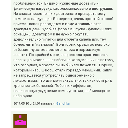
проблемных зон. Видимо, нужно еще добавить и
физическую нагрузку, как рекомендовано в инструкции.
Из списка несомненных достоинств препарата могу
отметить следующие. Во-первых, очень простой способ
приема - капли разводятся в воде и принимаются
дважды в день. Удобная форма выпуска - флаконы уже
оснащены дозатором и не нужно покупать
дополнительно пипетки для отсчета капель или, тем
более, лить "на глазок". Во-вторых, средство неплохо
отбивает чувство ложного голода и нормализует
аппетит. По крайней мере, я перестала практиковать
несанкционированные набеги на холодильник не потому,
что голодная, а просто лишь бы чего пожевать. Порции,
которыми насыщаюсь, стали гораздо меньшими. Капли
не запрещается употреблять одновременно с
лекарствами, что для меня актуально, так как есть ряд
хронических болезней. Побочных эффектов,
вызывающих ухудшение самочувствия, за 2 месяца не
наблюдаю.
2017.05.10 в 21:07 написал:
Gelichka