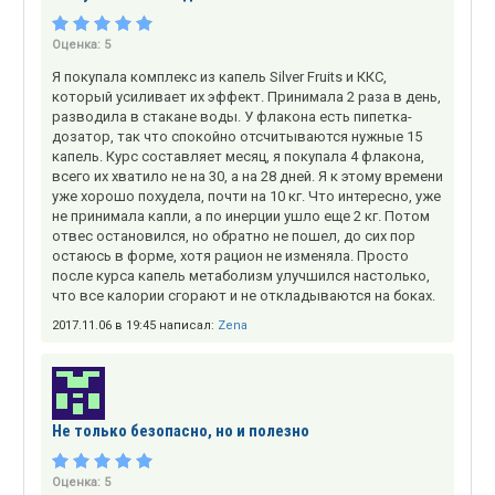
Оценка:
5
Я покупала комплекс из капель Silver Fruits и ККС,
который усиливает их эффект. Принимала 2 раза в день,
разводила в стакане воды. У флакона есть пипетка-
дозатор, так что спокойно отсчитываются нужные 15
капель. Курс составляет месяц, я покупала 4 флакона,
всего их хватило не на 30, а на 28 дней. Я к этому времени
уже хорошо похудела, почти на 10 кг. Что интересно, уже
не принимала капли, а по инерции ушло еще 2 кг. Потом
отвес остановился, но обратно не пошел, до сих пор
остаюсь в форме, хотя рацион не изменяла. Просто
после курса капель метаболизм улучшился настолько,
что все калории сгорают и не откладываются на боках.
2017.11.06 в 19:45 написал:
Zena
Не только безопасно, но и полезно
Оценка:
5