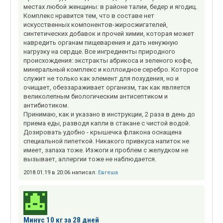
местах любой женщины: в районе талии, бедер и ягодиц.
Комплекс нравится тем, что в составе нет
искусственных компонентов-жиросжигателей,
синтетических добавок и прочей химии, которая может
навредить органам пищеварения и дать ненужную
нагрузку на сердце. Все ингредиенты природного
происхождения: экстракты абрикоса и зеленого кофе,
минеральный комплекс и коллоидное серебро. Которое
служит не только как элемент для похудения, но и
очищает, обеззараживает организм, так как является
великолепным биологическим антисептиком и
антибиотиком.
Принимаю, как и указано в инструкции, 2 раза в день до
приема еды, разводя капли в стакане с чистой водой.
Дозировать удобно - крышечка флакона оснащена
специальной пипеткой. Никакого привкуса напиток не
имеет, запаха тоже. Изжоги и проблем с желудком не
вызывает, аллергии тоже не наблюдается.
2018.01.19 в 20:06 написал:
Евгеша
Минус 10 кг за 28 дней