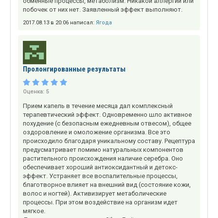
обменные процессы, метаболизм. Никакой аллергии или
побочек от них нет. Заявленный эффект выполняют.
2017.08.13 в 20:06 написал:
Ягода
Пролонгированные результаты
Оценка:
5
Прием капель в течение месяца дал комплексный
терапевтический эффект. Одновременно шло активное
похудение (с безопасным ежедневным отвесом), общее
оздоровление и омоложение организма. Все это
происходило благодаря уникальному составу. Рецептура
предусматривает помимо натуральных компонентов
растительного происхождения наличие серебра. Оно
обеспечивает хороший антиоксидантный и детокс-
эффект. Устраняет все воспалительные процессы,
благотворное влияет на внешний вид (состояние кожи,
волос и ногтей). Активизирует метаболические
процессы. При этом воздействие на организм идет
мягкое.