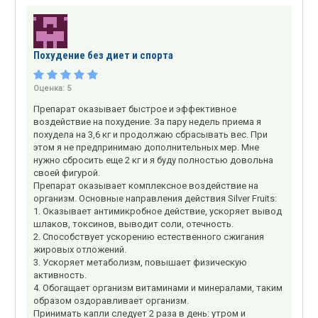
Похудение без диет и спорта
Оценка:
5
Препарат оказывает быстрое и эффективное
воздействие на похудение. За пару недель приема я
похудела на 3,6 кг и продолжаю сбрасывать вес. При
этом я не предпринимаю дополнительных мер. Мне
нужно сбросить еще 2 кг и я буду полностью довольна
своей фигурой.
Препарат оказывает комплексное воздействие на
организм. Основные направления действия Silver Fruits:
1. Оказывает антимикробное действие, ускоряет вывод
шлаков, токсинов, выводит соли, отечность.
2. Способствует ускорению естественного сжигания
жировых отложений.
3. Ускоряет метаболизм, повышает физическую
активность.
4. Обогащает организм витаминами и минералами, таким
образом оздоравливает организм.
Принимать капли следует 2 раза в день: утром и