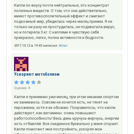
Капли по вкусу почти нейтральные, это концентрат
полезных веществ. О том, что они действительно,
имеют противосполительный эффект и сжигают
подкожный жир, убедилась через месяц приема. Я не
только ни разу не простудилась, не подхватила вирус,
но и потеряла 3 кг. С каплями я чувствую себя
прекрасно, легко, полна активности и бодрости.
2017.10.12 в 19:45 написал:
Ailian
Ускоряют метаболизм
Оценка:
4
Капли я принимаю уже месяц, при этом никаким спортом
не занимаюсь. Совсем не хочется есть, не тянет на
пироженки, хотя я их обожаю. Понравилось, что капли
действуют, как витамины: очень повышают
работоспособность! Весь день кручусь-верчусь, энергии
хоть отбавляй. Все съеденное буквально у меня сгорает.
Капли помогают мне постройнеть, ускоряя мои