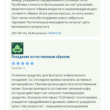
жажду, учащенное сердцебиение и головную боль.
Проблема отечности была решена за счет ускорения
межклеточного обмена веществ и нормализации водно-
солевого обмена. Все в целом хорошо, но есть нюанс.
При таком способе похудения нужно набраться
терпения. Растительные ингредиенты не могут дать
мгновенного результата.
2017.04.14 в 20:46 написал:
MERKOSA
Похудение естественным образом
Оценка:
5
Отличное средство для быстрого и безопасного
похудения. Со 2-й недели приема начались активные
метаморфозы. Причем происходило все естественным
путем. Основу препарата составляет зеленый кофе,
который действует как сильное тонизирующее
средство. В результате через 15-20 минут после приема
учащается сердцебиение и дыхание, немного учащается
пульс. Как результат - повышенное расходование