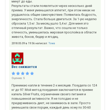
минут до еды.
Результаты стали появляться через несколько дней
приема. У меня уменьшился аппетит, при этом никак не
ухудшилось общее самочувствие. Появилась бодрость,
энергичность. Стала больше двигаться. За 1-ую неделю
сбросила 1,5 кг. За месяц ушло 5,4 кг. Для меня это
отличный результат. Важно, что сошла не только
отечность, уменьшилась жировая прослойка в области
живота, боков, бедер и ягодиц.
2018.05.09 в 19:56 написал:
Тома
Вес снижается
Оценка:
5
Принимаю капли в течение 2-х месяцев. Похудела со 124
кг до 97. Мой метод похудения заключается в приеме
капель Silver Fruits, ограничении своего питания и
повышенной активности. Я не голодаю и не
придерживаюсь диет, не занимаюсь в зале. Просто
уменьшила свои порции, каждый день хожу по 30-60