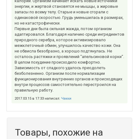
калорий. Организм начинает искать новые источники
энергии, и жертвой становятся не мышцы, а жировые
запасы по всему телу. Старые и новые сгорали с
одинаковой скоростью. Грудь уменьшилась в размерах,
но не катастрофически.
Первые дни была сильная жажда, потом организм
адаптировался. Благодаря наличию среди ингредиентов
природного серебра, которое активизировало
межклеточный обмен, улучшилось качество кожи. Она
не обвисла безобразно, а хорошо подтянулась. Не
осталось растяжки и проявлений "апельсиновой корки".
В целом похудение происходило комфортно.
Зависимость от сладкого удалось преодолеть
безболезненно. Организм после нормализации
функционирования внутренних органов и происходящих
внутри процессов самостоятельно перестроился на
правильную работу.
2017.03.15 в 17:33 написал:
Чакки
Товары, похожие на