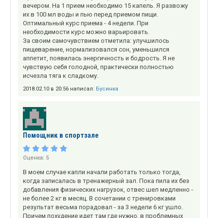
вечером. На 1 прием необходимо 15 капель. Я развожу
их в 100 мл воды и пью перед приемом пищи.
Оптимальный курс приема - 4 недели. При
необходимости курс можно варьировать.
За своим самочувствием отметила: улучшилось
пищеварение, нормализовался сон, уменьшился
аппетит, появилась энергичность и бодрость. Я не
чувствую себя голодной, практически полностью
исчезла тяга к сладкому.
2018.02.10 в 20:56 написал:
Бусинка
Помощник в спортзале
Оценка:
5
В моем случае капли начали работать только тогда,
когда записалась в тренажерный зал. Пока пила их без
добавления физических нагрузок, отвес шел медленно -
не более 2 кг в месяц. В сочетании с тренировками
результат весьма порадовал - за 3 недели 6 кг ушло.
Причем похудение идет там где нужно, в проблемных