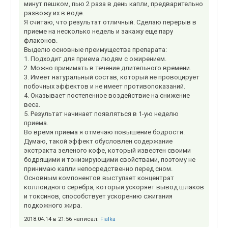
минут пешком, пью 2 раза в день капли, предварительно
развожу их в воде.
Я считаю, что результат отличный. Сделаю перерыв в
приеме на несколько недель и закажу еще пару
флаконов.
Выделю основные преимущества препарата:
1. Подходит для приема людям с ожирением.
2. Можно принимать в течение длительного времени.
3. Имеет натуральный состав, который не провоцирует
побочных эффектов и не имеет противопоказаний.
4. Оказывает постепенное воздействие на снижение
веса.
5. Результат начинает появляться в 1-ую неделю
приема.
Во время приема я отмечаю повышение бодрости.
Думаю, такой эффект обусловлен содержание
экстракта зеленого кофе, который известен своими
бодрящими и тонизирующими свойствами, поэтому не
принимаю капли непосредственно перед сном.
Основным компонентов выступает концентрат
коллоидного серебра, который ускоряет вывод шлаков
и токсинов, способствует ускорению сжигания
подкожного жира.
2018.04.14 в 21:56 написал:
Fialka