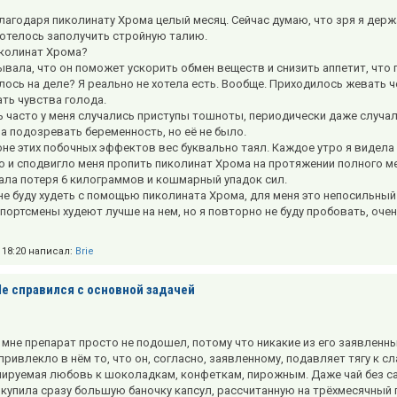
благодаря пиколинату Хрома целый месяц. Сейчас думаю, что зря я дер
хотелось заполучить стройную талию.
колинат Хрома?
ывала, что он поможет ускорить обмен веществ и снизить аппетит, что 
ось на деле? Я реально не хотела есть. Вообще. Приходилось жевать чер
ать чувства голода.
ь часто у меня случались приступы тошноты, периодически даже случал
ла подозревать беременность, но её не было.
оне этих побочных эффектов вес буквально таял. Каждое утро я видела 
о и сподвигло меня пропить пиколинат Хрома на протяжении полного м
ала потеря 6 килограммов и кошмарный упадок сил.
не буду худеть с помощью пиколината Хрома, для меня это непосильный 
спортсмены худеют лучше на нем, но я повторно не буду пробовать, оч
в 18:20 написал:
Brie
Не справился с основной задачей
 мне препарат просто не подошел, потому что никакие из его заявленны
привлекло в нём то, что он, согласно, заявленному, подавляет тягу к с
ируемая любовь к шоколадкам, конфеткам, пирожным. Даже чай без сах
 купила сразу большую баночку капсул, рассчитанную на трёхмесячный 