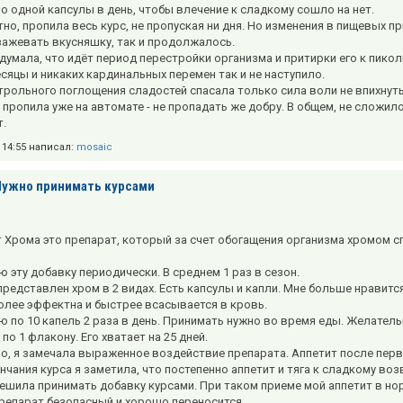
о одной капсулы в день, чтобы влечение к сладкому сошло на нет.
тно, пропила весь курс, не пропуская ни дня. Но изменения в пищевых п
зажевать вкусняшку, так и продолжалось.
 думала, что идёт период перестройки организма и притирки его к пикол
есяцы и никаких кардинальных перемен так и не наступило.
трольного поглощения сладостей спасала только сила воли не впихнуть
 пропила уже на автомате - не пропадать же добру. В общем, не сложило
т.
в 14:55 написал:
mosaic
Нужно принимать курсами
 Хрома это препарат, который за счет обогащения организма хромом с
ю эту добавку периодически. В среднем 1 раз в сезон.
 представлен хром в 2 видах. Есть капсулы и капли. Мне больше нравитс
олее эффектна и быстрее всасывается в кровь.
ю по 10 капель 2 раза в день. Принимать нужно во время еды. Желател
о 1 флакону. Его хватает на 25 дней.
о, я замечала выраженное воздействие препарата. Аппетит после перво
нчания курса я заметила, что постепенно аппетит и тяга к сладкому во
ешила принимать добавку курсами. При таком приеме мой аппетит в нор
препарат безопасный и хорошо переносится.