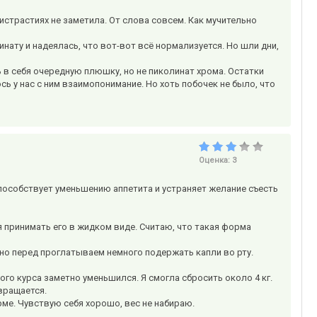
ристрастиях не заметила. От слова совсем. Как мучительно
инату и надеялась, что вот-вот всё нормализуется. Но шли дни,
 в себя очередную плюшку, но не пиколинат хрома. Остатки
сь у нас с ним взаимопонимание. Но хоть побочек не было, что
Оценка:
3
пособствует уменьшению аппетита и устраняет желание съесть
я принимать его в жидком виде. Считаю, что такая форма
ьно перед проглатываем немного подержать капли во рту.
го курса заметно уменьшился. Я смогла сбросить около 4 кг.
звращается.
ме. Чувствую себя хорошо, вес не набираю.