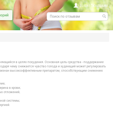
Войти
|
Регистрация
лорий
еняющийся в целях похудения. Основная цель средства - поддержание
годаря чему снижается чувство голода и худеющий может регулировать
 признан высокоэффективным препаратом, способствующим снижению
зме;
ерина в крови;
ых отложений;
ной системы;
ергией.