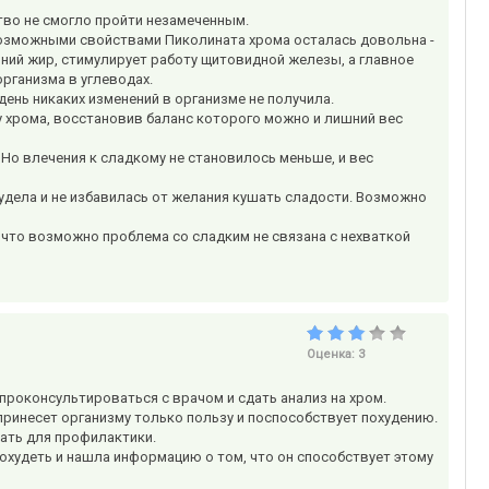
тво не смогло пройти незамеченным.
 Возможными свойствами Пиколината хрома осталась довольна -
ний жир, стимулирует работу щитовидной железы, а главное
организма в углеводах.
 день никаких изменений в организме не получила.
 хрома, восстановив баланс которого можно и лишний вес
. Но влечения к сладкому не становилось меньше, и вес
худела и не избавилась от желания кушать сладости. Возможно
что возможно проблема со сладким не связана с нехваткой
Оценка:
3
проконсультироваться с врачом и сдать анализ на хром.
принесет организму только пользу и поспособствует похудению.
мать для профилактики.
 похудеть и нашла информацию о том, что он способствует этому