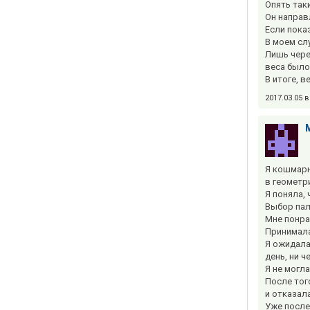
Опять так
Он направ
Если пока
В моем слу
Лишь чере
веса было
В итоге, в
2017.03.05 
Я кошмарн
в геометр
Я поняла,
Выбор пал
Мне понра
Принимала
Я ожидала
день, ни ч
Я не могл
После тог
и отказала
Уже после