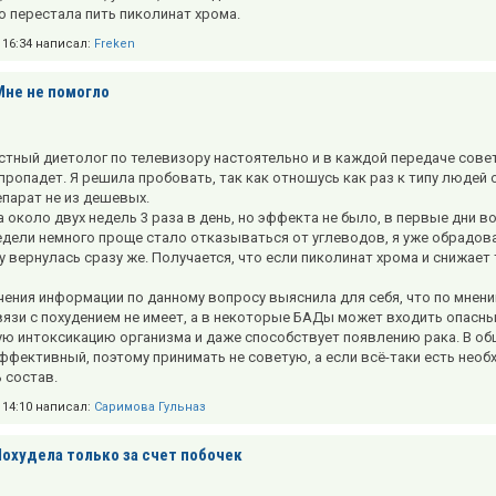
о перестала пить пиколинат хрома.
в 16:34 написал:
Freken
Мне не помогло
стный диетолог по телевизору настоятельно и в каждой передаче совет
пропадет. Я решила пробовать, так как отношусь как раз к типу людей 
епарат не из дешевых.
 около двух недель 3 раза в день, но эффекта не было, в первые дни во
едели немного проще стало отказываться от углеводов, я уже обрадовал
у вернулась сразу же. Получается, что если пиколинат хрома и снижает 
чения информации по данному вопросу выяснила для себя, что по мнени
вязи с похудением не имеет, а в некоторые БАДы может входить опасн
ю интоксикацию организма и даже способствует появлению рака. В общ
эффективный, поэтому принимать не советую, а если всё-таки есть нео
 состав.
в 14:10 написал:
Саримова Гульназ
Похудела только за счет побочек