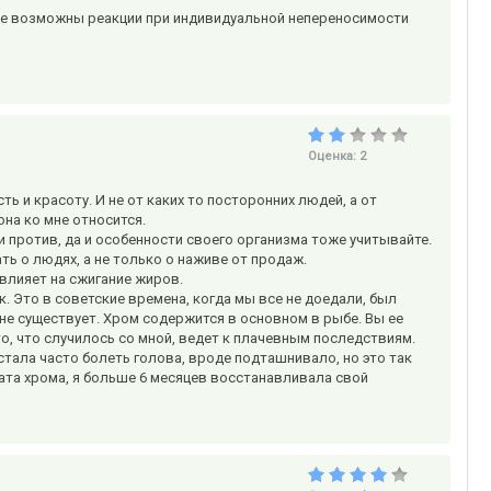
акже возможны реакции при индивидуальной непереносимости
Оценка:
2
 и красоту. И не от каких то посторонних людей, а от
она ко мне относится.
 и против, да и особенности своего организма тоже учитывайте.
ть о людях, а не только о наживе от продаж.
 влияет на сжигание жиров.
к. Это в советские времена, когда мы все не доедали, был
 не существует. Хром содержится в основном в рыбе. Вы ее
 то, что случилось со мной, ведет к плачевным последствиям.
стала часто болеть голова, вроде подташнивало, но это так
ната хрома, я больше 6 месяцев восстанавливала свой