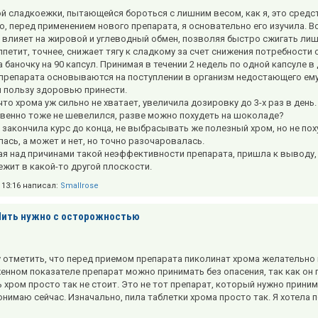
й сладкоежки, пытающейся бороться с лишним весом, как я, это средс
о, перед применением нового препарата, я основательно его изучила.
 влияет на жировой и углеводный обмен, позволяя быстро сжигать лиш
ппетит, точнее, снижает тягу к сладкому за счет снижения потребности 
баночку на 90 капсул. Принимая в течении 2 недель по одной капсуле в
препарата основываются на поступлении в организм недостающего ему
и пользу здоровью принести.
что хрома уж сильно не хватает, увеличила дозировку до 3-х раз в день
венно тоже не шевелился, разве можно похудеть на шоколаде?
и закончила курс до конца, не выбрасывать же полезный хром, но не по
ась, а может и нет, но точно разочаровалась.
я над причинами такой неэффективности препарата, пришла к выводу, 
ежит в какой-то другой плоскости.
в 13:16 написал:
Smallrose
Пить нужно с осторожностью
у отметить, что перед приемом препарата пиколинат хрома желательно 
енном показателе препарат можно принимать без опасения, так как он 
 хром просто так не стоит. Это не тот препарат, который нужно прини
понимаю сейчас. Изначально, пила таблетки хрома просто так. Я хотела