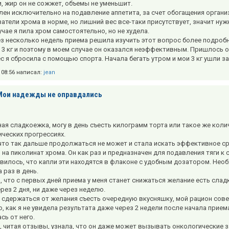
и, жир он не сожжет, объемы не уменьшит.
лен исключительно на подавление аппетита, за счет обогащения органи
затели хрома в норме, но лишний вес все-таки присутствует, значит нуж
чае я пила хром самостоятельно, но не худела.
з несколько недель приема решила изучить этот вопрос более подробно
 3 кг и поэтому в моем случае он оказался неэффективным. Пришлось о
ес я сбросила с помощью спорта. Начала бегать утром и мои 3 кг ушли за
в 08:56 написал:
jean
Мои надежды не оправдались
ая сладкоежка, могу в день съесть килограмм торта или такое же кол
ических прогрессиях.
 что так дальше продолжаться не может и стала искать эффективное с
 на пиколинат хрома. Он как раз и предназначен для подавления тяги к 
вилось, что капли эти находятся в флаконе с удобным дозатором. Необ
 раз в день.
, что с первых дней приема у меня станет снижаться желание есть слад
ерез 2 дня, ни даже через неделю.
а сдержаться от желания съесть очередную вкусняшку, мой рацион сов
о, как я не увидела результата даже через 2 недели после начала прием
сь от него.
, читая отзывы, узнала, что он даже может вызывать онкологические 