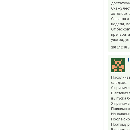
достаточн
Скажу чес
хотелось 
Сначала я
недели, м
От бескон
препарата
уже радуе
2016.12.18 
Пиколинат
сладкое.
Я принима
В аптеках
выпуска б
Я принима
Принимаю п
Изначальн
После око
Поэтому р
В целом, 