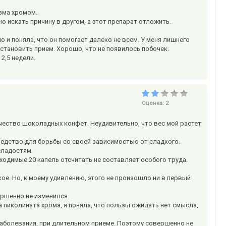
зма хромом.
но искать причину в другом, а этот препарат отложить.
 и поняла, что он помогает далеко не всем. У меня лишнего
становить прием. Хорошо, что не появилось побочек.
 2,5 недели.
Оценка:
2
ичество шоколадных конфет. Неудивительно, что вес мой растет
редство для борьбы со своей зависимостью от сладкого.
сладостям.
ходимые 20 капель отсчитать не составляет особого труда.
кое. Но, к моему удивлению, этого не произошло ни в первый
ершенно не изменился.
а пиколината хрома, я поняла, что пользы ожидать нет смысла,
заболевания, при длительном приеме. Поэтому совершенно не