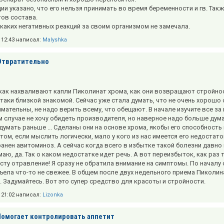
ции указано, что его нельзя принимать во время беременности и гв. Т
ов состава.
икаких негативных реакций за своим организмом не замечала.
в 12:43 написал:
Malyshka
Отвратительно
ак нахваливают капли Пиколинат хрома, как они возвращают стройность
таки близкой знакомой. Сейчас уже стала думать, что не очень хорошо 
имательны, не надо верить всему, что обещают. В начале изучите все за
ем случае не хочу обидеть производителя, но наверное надо больше дума
думать раньше ... Сделаны они на основе хрома, якобы его способность
том, если мыслить логически, мало у кого из нас имеется его недостато
анен авитоминоз. А сейчас когда всего в избытке такой болезни давно
маю, да. Так о каком недостатке идет речь. А вот переизбыток, как раз
сту отравление! Я сразу не обратила внимание на симптомы. По началу 
Съела что-то не свежее. В общем после двух недельного приема Пиколи
. Задумайтесь. Вот это супер средство для красоты и стройности.
в 21:02 написал:
Lizonka
Помогает контролировать аппетит