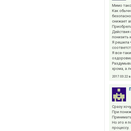
Мимо тако
Как обычн
безопасно
снижает а
Приобрела 
Действия 
понизить 
Я решила 
соответст
Я все-так
оздоровил
Раздумыва
хрома, а л
2017.03.22 
Сразу хоч
При пониж
Принимать
Но это я 
процессу.