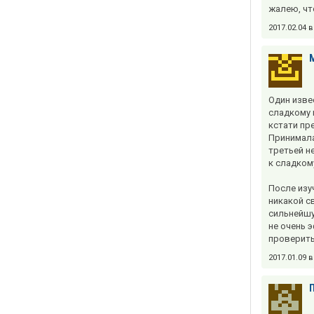
жалею, чт
2017.02.04 
Один изве
сладкому 
кстати пр
Принимала
третьей н
к сладком
После изу
никакой с
сильнейшу
не очень 
проверить
2017.01.09 