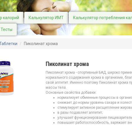
р калорий
Калькулятор ИМТ
Калькулятор потребления ка
Тесты
Таблетки
Пиколинат хрома
Пиколинат хрома
Пиколинат хрома - спортивный БАД, широко прим
нормального содержания хрома в организме, бла
свой аппетит. Именно поэтому Пиколинат хрома
массы тела.
Основные свойства добавки:
нормализует обменные процессы в органи
снижает до нормы уровень сахара и холест
стимулирует активное расщепление жиров
в разы подавляет аппетит;
улучшает функционирование пищеваритель
повышает работоспособность, заряжает эн