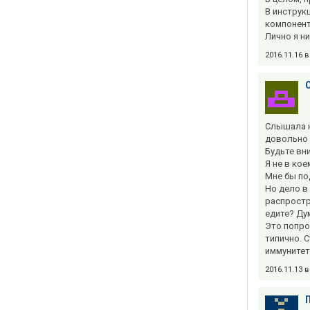
В инструк
компонент
Лично я н
2016.11.16 
Слышала к
довольно 
Будьте вн
Я не в ко
Мне бы по
Но дело в 
распростр
едите? Ду
Это попро
типично. 
иммунитет
2016.11.13 