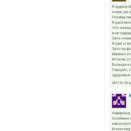
Я худела 
очень уж 
Почему пи
Я рассчит
Что оказал
и не ощущ
Зато очен
Я уже ста
Зато на ф
Именно эт
Итогом ст
Больше я 
Говорят, 
здоровья.
2017.01.02 
Наверное,
Особенно 
неконтрол
И поэтому