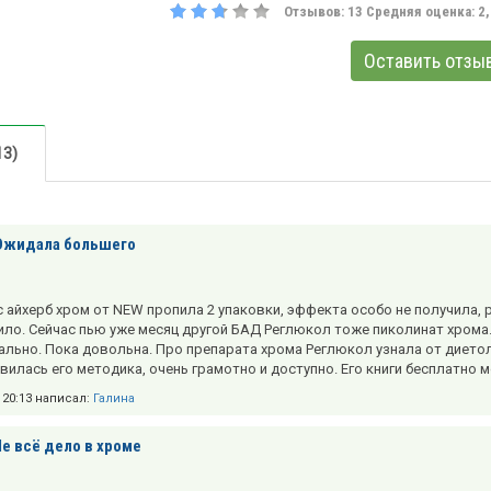
Отзывов:
13
Средняя оценка:
2
Оставить отзы
13)
Ожидала большего
с айхерб хром от NEW пропила 2 упаковки, эффекта особо не получила, 
ило. Сейчас пью уже месяц другой БАД Реглюкол тоже пиколинат хрома. 
ально. Пока довольна. Про препарата хрома Реглюкол узнала от диетол
вилась его методика, очень грамотно и доступно. Его книги бесплатно м
в 20:13 написал:
Галина
Не всё дело в хроме