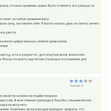
жалась столько времени, нужно было отменять его раньше, но
потянет за собой снижение веса.
ез силу, заставляя себя. Я могла за весь день не съесть ничего
ась рвота.
на весах цифру меньше, нежели днем ранее.
есяца.
метод, хоть и результат, достигнутый мной, впечатлил.
ень боюсь получить еще более страшные осложнения для
Оценка:
3
х свойств на меня не подействовали.
ладостям. А моя главная преграда в борьбе с лишним весом -
ара не могу пить.
приём. Компания, выпускающая препарат, уверяла, что