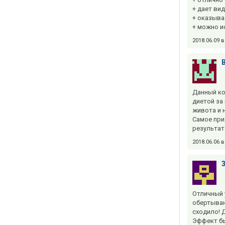
+ дает ви
+ оказыва
+ можно и
2018.06.09 
Данный ко
диетой за
живота и 
Самое при
результат
2018.06.06 
Отличный 
обертыван
сходило! 
Эффект бы