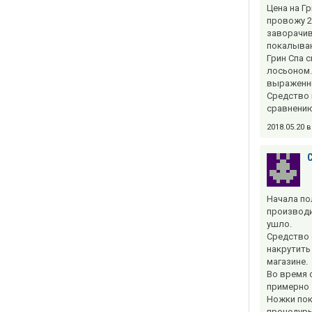
Цена на Г
провожу 2
заворачив
покалыван
Грин Спа 
лосьоном.
выраженн
Средство 
сравнению 
2018.05.20 
Начала по
производит
ушло.
Средство 
накрутить
магазине.
Во время 
примерно 1
Ножки пок
процедуры