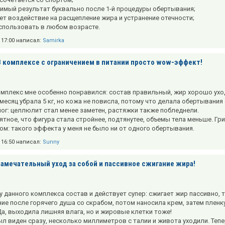
димый результат буквально после 1-й процедуры обертывания;
ет воздействие на расщепление жира и устранение отечности;
спользовать в любом возрасте.
в 17:00 написал:
Samirka
В комплексе с ограничением в питании просто wow-эффект!
мплекс мне особенно понравился: состав правильный, жир хорошо уходи
 месяц убрала 5 кг, но кожа не повисла, потому что делала обертыван
ног: целлюлит стал менее заметен, растяжки также побледнели.
ятное, что фигура стала стройнее, подтянутее, объемы тела меньше. Г
ом: такого эффекта у меня не было ни от одного обертывания.
в 16:50 написал:
Sunny
Замечательный уход за собой и пассивное сжигание жира!
у данного комплекса состав и действует супер: сжигает жир пассивно, 
ие после горячего душа со скрабом, потом наносила крем, затем пленку
Да, выходила лишняя влага, но и жировые клетки тоже!
л виден сразу, несколько миллиметров с талии и живота уходили. Тепе