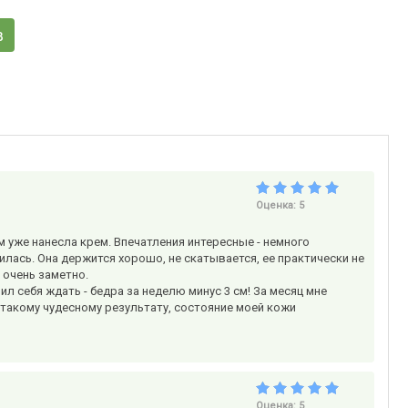
в
Оценка:
5
 уже нанесла крем. Впечатления интересные - немного
илась. Она держится хорошо, не скатывается, ее практически не
 очень заметно.
л себя ждать - бедра за неделю минус 3 см! За месяц мне
 такому чудесному результату, состояние моей кожи
Оценка:
5