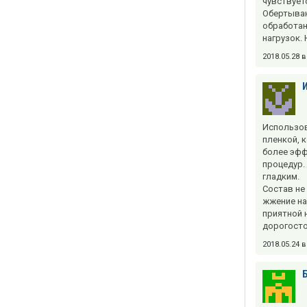
чувствуетс
Обертыван
обработан
нагрузок.
2018.05.28 
Использов
пленкой, 
более эфф
процедур.
гладким.
Состав не
жжение на
приятной н
дорогосто
2018.05.24 