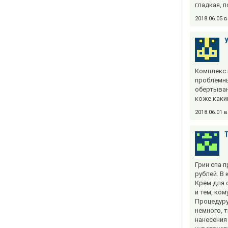
гладкая, п
2018.06.05 
Комплекс 
проблемны
обертыван
коже каки
2018.06.01 
Грин спа 
рублей. В
Крем для 
и тем, ко
Процедуру
немного, 
нанесения