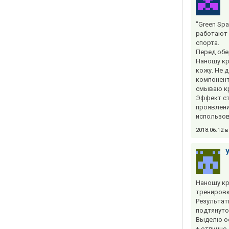
"Green Sp
работают 
спорта.
Перед обе
Наношу кр
кожу. Не 
компонент
смываю кр
Эффект ст
проявлени
использов
2018.06.12 
Наношу кр
тренировк
Результат
подтянуто
Выделю ос
+ отлично