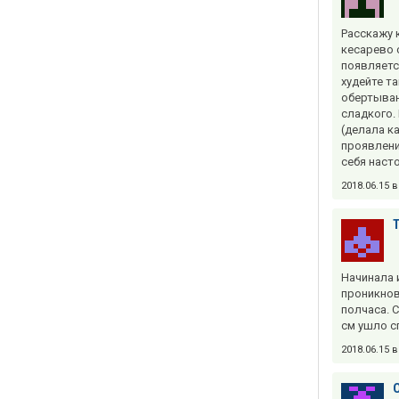
Расскажу 
кесарево 
появляетс
худейте т
обертыван
сладкого.
(делала к
проявлени
себя наст
2018.06.15 
Начинала 
проникнов
полчаса. 
см ушло сп
2018.06.15 