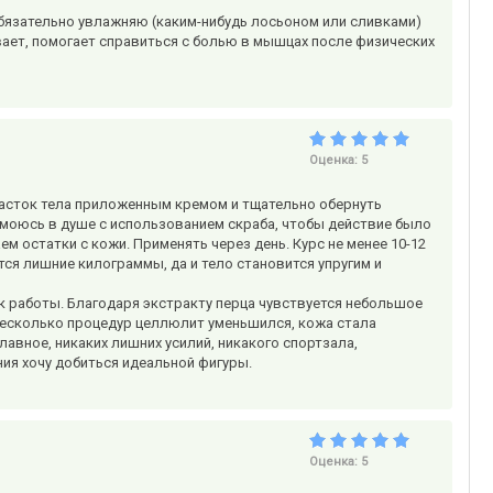
бязательно увлажняю (каким-нибудь лосьоном или сливками)
ивает, помогает справиться с болью в мышцах после физических
Оценка:
5
часток тела приложенным кремом и тщательно обернуть
 моюсь в душе с использованием скраба, чтобы действие было
м остатки с кожи. Применять через день. Курс не менее 10-12
ся лишние килограммы, да и тело становится упругим и
к работы. Благодаря экстракту перца чувствуется небольшое
з несколько процедур целлюлит уменьшился, кожа стала
главное, никаких лишних усилий, никакого спортзала,
ия хочу добиться идеальной фигуры.
Оценка:
5