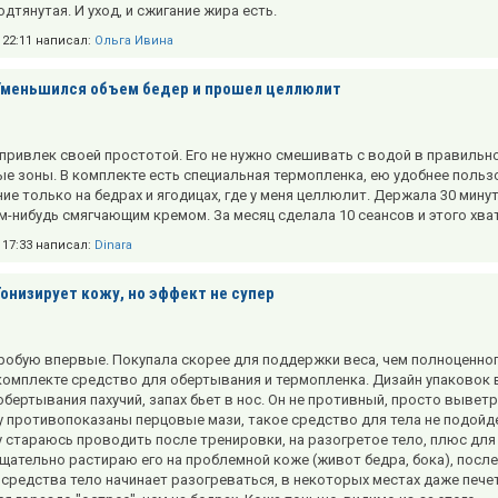
одтянутая. И уход, и сжигание жира есть.
в 22:11 написал:
Ольга Ивина
Уменьшился объем бедер и прошел целлюлит
привлек своей простотой. Его не нужно смешивать с водой в правильно
е зоны. В комплекте есть специальная термопленка, ею удобнее пользо
ие только на бедрах и ягодицах, где у меня целлюлит. Держала 30 мин
м-нибудь смягчающим кремом. За месяц сделала 10 сеансов и этого хва
в 17:33 написал:
Dinara
Тонизирует кожу, но эффект не супер
пробую впервые. Покупала скорее для поддержки веса, чем полноценного 
 комплекте средство для обертывания и термопленка. Дизайн упаковок в
обертывания пахучий, запах бьет в нос. Он не противный, просто выветр
му противопоказаны перцовые мази, такое средство для тела не подойд
 стараюсь проводить после тренировки, на разогретое тело, плюс д
тщательно растираю его на проблемной коже (живот бедра, бока), посл
 средства тело начинает разогреваться, в некоторых местах даже пече