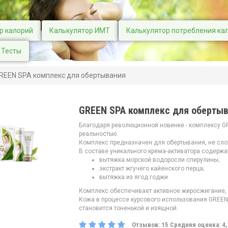
р калорий
Калькулятор ИМТ
Калькулятор потребления ка
Тесты
REEN SPA комплекс для обертывания
GREEN SPA комплекс для оберты
Благодаря революционной новинке - комплексу 
реальностью.
Комплекс предназначен для обертывания, не сло
В составе уникального крема-активатора содер
вытяжка морской водоросли спирулины;
экстракт жгучего кайенского перца;
вытяжка из ягод годжи.
Комплекс обеспечивает активное жиросжигание, 
Кожа в процессе курсового использования GREENS
становится тоненькой и изящной.
Отзывов:
15
Средняя оценка:
4