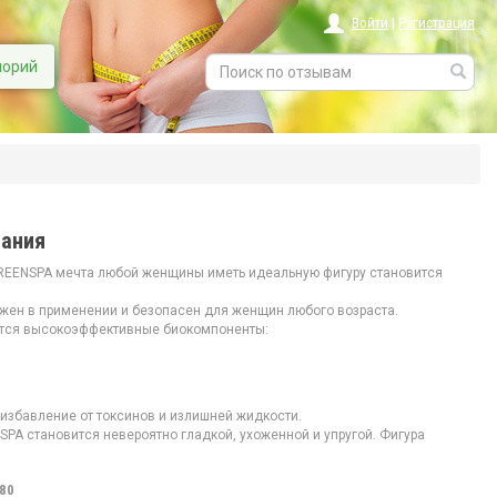
Войти
|
Регистрация
лорий
вания
GREENSPA мечта любой женщины иметь идеальную фигуру становится
жен в применении и безопасен для женщин любого возраста.
жатся высокоэффективные биокомпоненты:
избавление от токсинов и излишней жидкости.
PA становится невероятно гладкой, ухоженной и упругой. Фигура
,80