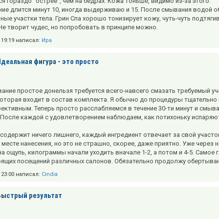
я гораздо "острее", чем на бедрах. Кожа тоньше, видимо из-за этого.
ие длится минут 10, иногда выдерживаю и 15. После смывания водой о
ные участки тела. Грин Спа хорошо тонизирует кожу, чуть-чуть подтяг
 Не творит чудес, но попробовать в принципе можно.
в 19:19 написал:
Ира
Идеальная фигура - это просто
ание простое донельзя требуется всего-навсего смазать требуемый у
которая входит в состав комплекта. Я обычно до процедуры тщательно
ективным. Теперь просто расслабляемся в течение 30-ти минут и смывае
 После каждой с удовлетворением наблюдаем, как потихоньку испаряют
 содержит ничего лишнего, каждый ингредиент отвечает за свой участо
 месте нанесения, но это не страшно, скорее, даже приятно. Уже чере
а ощупь, килограммы начали уходить вначале 1-2, а потом и 4-5. Самое 
ящих посещений различных салонов. Обязательно продолжу обертыван
в 23:00 написал:
Cindia
Быстрый результат