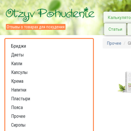
Калькулято
Отзывы о товарах для похудения
Статьи
Прочее
G
Бриджи
Диеты
Капли
Капсулы
Крема
Напитки
Пластыри
Пояса
Прочее
Сиропы