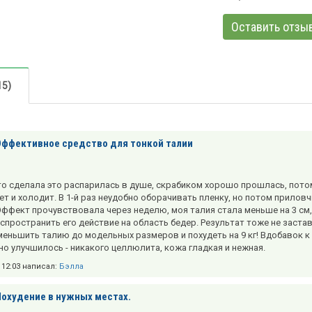
Оставить отзы
15)
Эффективное средство для тонкой талии
то сделала это распарилась в душе, скрабиком хорошо прошлась, потом
т и холодит. В 1-й раз неудобно оборачивать пленку, но потом приловч
ффект прочувствовала через неделю, моя талия стала меньше на 3 см,
спространить его действие на область бедер. Результат тоже не застави
меньшить талию до модельных размеров и похудеть на 9 кг! Вдобавок к
но улучшилось - никакого целлюлита, кожа гладкая и нежная.
в 12:03 написал:
Бэлла
Похудение в нужных местах.