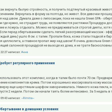
как вернуть былую стройность, и получить подтянутый красивый живот
сечением. Вернулась в форму за полгода, но живот. Все девочки проше
я над швом. Думала даже о липосакции, пока не нашла Green SPA - обе
ам где нужно, не страдает грудь, не появляются растяжки.Процедура дос
ие и ложусь отдыхать. Можно не придерживаться строгой диеты, хотя 
 Если перед обертыванием сделать легкий разогревающий массаж - эфф
аждый день) ушло 8 см. с талии. Пропали бока, кожа стала гладкой и б
я целлюлита, а главное пропал жир над швом! Я очень довольна Green 
оящей салонной процедурой не выходя из дома, и не тратя баснословны
в 22:27 написал:
Анна
Требует регулярного применения
использовать этот комплекс, когда в талии было почти 70 см. Предвар
ение компонентов крема. Потом хорошенько массировала кожу массаж
Сверху еще шерстяным шарфом заворачивалась. Немного кожа пекла, но 
устя 2 недели. Потом см начали таять более интенсивно. За 5 недель в т
в 09:43 написал:
~Rimma~
Обертывание в домашних условиях