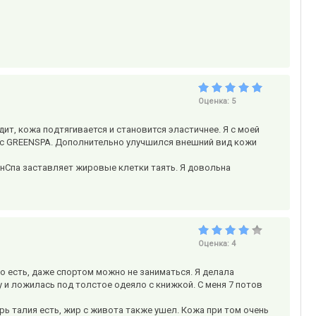
Оценка:
5
т, кожа подтягивается и становится эластичнее. Я с моей
ия с GREENSPA. Дополнительно улучшился внешний вид кожи
ринСпа заставляет жировые клетки таять. Я довольна
Оценка:
4
то есть, даже спортом можно не заниматься. Я делала
 и ложилась под толстое одеяло с книжкой. С меня 7 потов
рь талия есть, жир с живота также ушел. Кожа при том очень