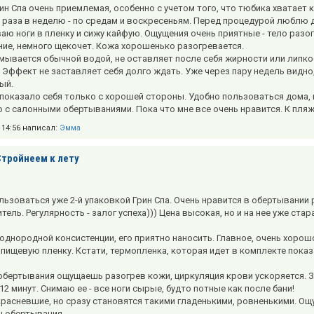
рин Спа очень приемлемая, особенно с учетом того, что тюбика хватает 
 раза в неделю - по средам и воскресеньям. Перед процедурой люблю 
аю ноги в пленку и сижу кайфую. Ощущения очень приятные - тело разог
ие, немного щекочет. Кожа хорошенько разогревается.
смывается обычной водой, не оставляет после себя жирности или липк
 Эффект не заставляет себя долго ждать. Уже через пару недель видно,
ый.
показало себя только с хорошей стороны. Удобно пользоваться дома, 
с салонными обертываниями. Пока что мне все очень нравится. К пляжно
в 14:56 написал:
Эмма
Стройнеем к лету
льзоваться уже 2-й упаковкой Грин Спа. Очень нравится в обертывании 
ель. Регулярность - залог успеха))) Цена высокая, но и на нее уже стар
однородной консистенции, его приятно наносить. Главное, очень хоро
 пищевую пленку. Кстати, термопленка, которая идет в комплекте показ
обертывания ощущаешь разогрев кожи, циркуляция крови ускоряется. З
2 минут. Снимаю ее - все ноги сырые, будто потные как после бани!
расневшие, но сразу становятся такими гладенькими, ровненькими. Ощ
 обертывания.