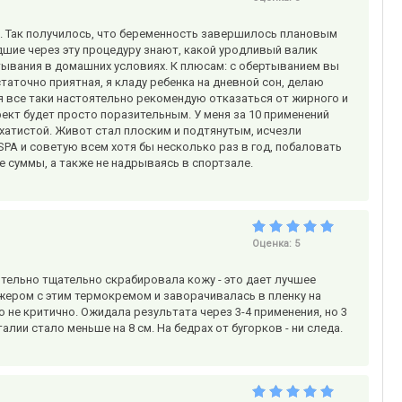
. Так получилось, что беременность завершилось плановым
дшие через эту процедуру знают, какой уродливый валик
ртывания в домашних условиях. К плюсам: с обертыванием вы
таточно приятная, я кладу ребенка на дневной сон, делаю
я все таки настоятельно рекомендую отказаться от жирного и
ект будет просто поразительным. У меня за 10 применений
архатистой. Живот стал плоским и подтянутым, исчезли
SPA и советую всем хотя бы несколько раз в год, побаловать
е суммы, а также не надрываясь в спортзале.
Оценка:
5
ительно тщательно скрабировала кожу - это дает лучшее
ером с этим термокремом и заворачивалась в пленку на
не критично. Ожидала результата через 3-4 применения, но 3
алии стало меньше на 8 см. На бедрах от бугорков - ни следа.