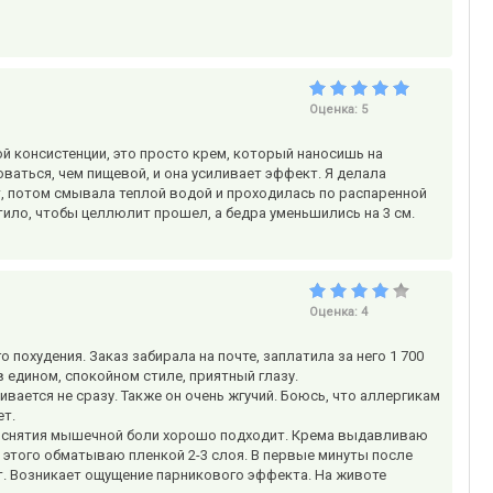
Оценка:
5
й консистенции, это просто крем, который наносишь на
ваться, чем пищевой, и она усиливает эффект. Я делала
ут, потом смывала теплой водой и проходилась по распаренной
тило, чтобы целлюлит прошел, а бедра уменьшились на 3 см.
Оценка:
4
похудения. Заказ забирала на почте, заплатила за него 1 700
 едином, спокойном стиле, приятный глазу.
ивается не сразу. Также он очень жгучий. Боюсь, что аллергикам
ет.
ля снятия мышечной боли хорошо подходит. Крема выдавливаю
е этого обматываю пленкой 2-3 слоя. В первые минуты после
т. Возникает ощущение парникового эффекта. На животе