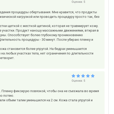
Оценка:
5
оведения процедуры обертывания. Мне нравится, что продукты
зической нагрузкой или проводить процедуру просто так, без
ки щеткой с жесткой щетиной, которая не травмирует кожу.
ые участки. Продукт наношу массажными движениями, втирая в
ауны. Способствует более глубокому проникновению
лительность процедуры - 30 минут. После убираю пленку и
ожа становится более упругой. На бедрах уменьшается
на любых участках тела, нет ограничения по длительности
летворит.
Оценка:
5
. Пленку фиксирую повязкой, чтобы она не съезжала во время
но потею.
ли объем талии уменьшился на 2 см. Кожа стала упругой и