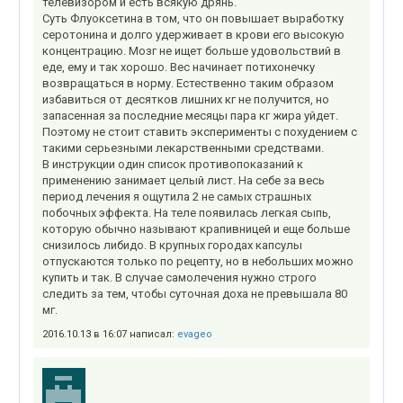
телевизором и есть всякую дрянь.
Суть Флуоксетина в том, что он повышает выработку
серотонина и долго удерживает в крови его высокую
концентрацию. Мозг не ищет больше удовольствий в
еде, ему и так хорошо. Вес начинает потихонечку
возвращаться в норму. Естественно таким образом
избавиться от десятков лишних кг не получится, но
запасенная за последние месяцы пара кг жира уйдет.
Поэтому не стоит ставить эксперименты с похудением с
такими серьезными лекарственными средствами.
В инструкции один список противопоказаний к
применению занимает целый лист. На себе за весь
период лечения я ощутила 2 не самых страшных
побочных эффекта. На теле появилась легкая сыпь,
которую обычно называют крапивницей и еще больше
снизилось либидо. В крупных городах капсулы
отпускаются только по рецепту, но в небольших можно
купить и так. В случае самолечения нужно строго
следить за тем, чтобы суточная доха не превышала 80
мг.
2016.10.13 в 16:07 написал:
evageo