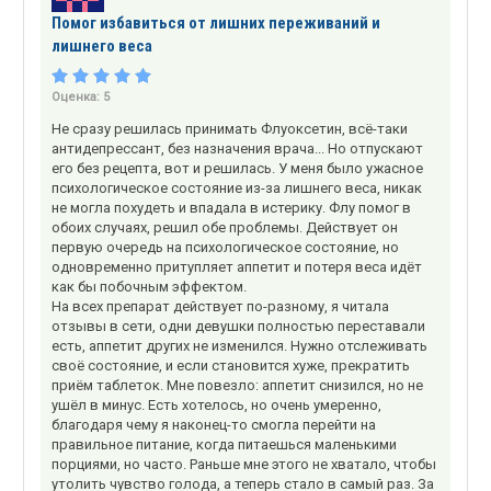
Помог избавиться от лишних переживаний и
лишнего веса
Оценка:
5
Не сразу решилась принимать Флуоксетин, всё-таки
антидепрессант, без назначения врача... Но отпускают
его без рецепта, вот и решилась. У меня было ужасное
психологическое состояние из-за лишнего веса, никак
не могла похудеть и впадала в истерику. Флу помог в
обоих случаях, решил обе проблемы. Действует он
первую очередь на психологическое состояние, но
одновременно притупляет аппетит и потеря веса идёт
как бы побочным эффектом.
На всех препарат действует по-разному, я читала
отзывы в сети, одни девушки полностью переставали
есть, аппетит других не изменился. Нужно отслеживать
своё состояние, и если становится хуже, прекратить
приём таблеток. Мне повезло: аппетит снизился, но не
ушёл в минус. Есть хотелось, но очень умеренно,
благодаря чему я наконец-то смогла перейти на
правильное питание, когда питаешься маленькими
порциями, но часто. Раньше мне этого не хватало, чтобы
утолить чувство голода, а теперь стало в самый раз. За