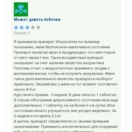
Может давать побочки
Оценка:
3
Я принимала препарат Флуоксетин по прямому
показанию, меня беспокоили навязчивые состояния.
Препарат выписал врач и предупредил, что некоторые
от него теряют вес. Такое воздействие препарат
оказывает за счет наличия свойства аноректика.
Поэтому стоит с аккуратностью принимать людям с
маленьким весом, чтобы не получить анорексию. Меня
такое дополнительное свойство препарата наоборот
привлекло. Лишний вес у меня на тот момент составлял
около 8-9 кг.
Курс моего приема - 3 недели. В день пила по 1 таблетке.
В случае обострения депрессивного состояния пила еще
дополнительно 1 таблетку, но не более 2-х в сутки. Мое
состояние начало улучшаться, вес уходил медленно. За
3 недели я потеряла 3,5 кг.
В целом, препарат справляется со своими прямыми
назначениями. Принимать исключительно для похудения
я бы его не стала, все-таки это небезопасно.