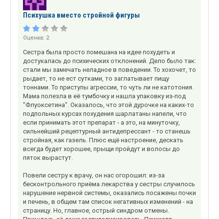
Психушка вместо стройной фигуры
Оценка:
2
Сестра была просто помешана на идее похудеть и
достукалась до психических отклонений. Дело было так:
стали мы замечать неладное в поведении. То хохочет, то
рыдает, то не ест сутками, то заглатывает пищу
тоннами. То приступы агрессии, то чуть ли не катотония.
Мама полезла в её тумбочку и нашла упаковку из-под
"Флуоксетина". Оказалось, что этой дурочке на каких-то
подпольных курсах похудения шарлатаны напели, что
если принимать этот препарат - а это, на минуточку,
сильнейший рецептурный антидепрессант - то станешь
стройная, как газель. Плюс ещё настроение, дескать
всегда будет хорошее, прыщи пройдут и волосы до
пяток вырастут.
Повели сестру к врачу, он нас огорошил: из-за
бесконтрольного приёма лекарства у сестры случилось
нарушение нервной системы, оказались посажены почки
и печень, в общем там список негативных изменений - на
страницу. Но, главное, острый синдром отмены.