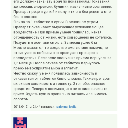
его должен назначать врач по показаниям. Показания:
депрессии, анорексия, булимия, навязчивые состояния.
Препарат рецептурный и получить его без рецепта мне
было сложно.
Я пила по 1 таблетке в сутки. В основном утром.
Препарат оказывает выраженное успокаивающее
воздействие. При приеме у меня появилась некая
отрешенность от жизни, есть совершенно не хотелось.
Похудеть я все-таки смогла. За месяц ушло 6 кг.
Можно сказать, что средство смогло мне помочь, но
стоит учесть побочки, которые дает препарат и
последствия. Вес после окончания приема вернулся за
1,5 месяца. После отказа от таблеток вернулось
прежнее восприятие мира и аппетит.
Честно скажу, у меня появилась зависимость и
отказаться от таблеток было сложно. Также препарат
вызывал сонливость и тошноту. Это небезопасное
средство. Теперь я понимаю, что не стоило начинать
прием. Худеть нужно правильно питаясь и занимаясь
спортом.
2016.04.21 в 21:44 написал:
paloma_bella