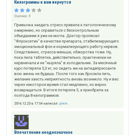
Килограммы к вам вернутся
Оценка:
3
Привычка заедать стресс привела к патологическому
ожирению, но справиться с бесконтрольным
объеданием я уже не могла. Доктор прописал
"Флуоксетин" в качестве препарата, стабилизирующего
эмоциональный фон и нормализующего работу нервов.
Следственно, стресса меньше, обжорства тоже. Ну,
пока пила таблетки, действительно, практически не
нервничала и не "ныряла" в холодильник. За месячный
курс потеряла 5,3 кг, но сидеть же на антидепрессанте
всю жизнь не будешь. После того как бросила пить,
желание заесть неприятность вновь возникло. Ну и вес
через некоторое время стал медленно, но верно
возвращаться. В итоге потеряла 5, а приобрела за
полгода 8 килограммов.
2016.12.23 в 17:54 написал:
plein
Впечатление неоднозначное