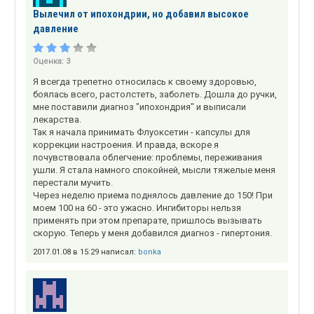
Вылечил от ипохондрии, но добавил высокое
давление
Оценка:
3
Я всегда трепетно относилась к своему здоровью,
боялась всего, растолстеть, заболеть. Дошла до ручки,
мне поставили диагноз "ипохондрия" и выписали
лекарства.
Так я начала принимать Флуоксетин - капсулы для
коррекции настроения. И правда, вскоре я
почувствовала облегчение: проблемы, переживания
ушли. Я стала намного спокойней, мысли тяжелые меня
перестали мучить.
Через неделю приема поднялось давление до 150! При
моем 100 на 60 - это ужасно. Ингибиторы нельзя
применять при этом препарате, пришлось вызывать
скорую. Теперь у меня добавился диагноз - гипертония.
2017.01.08 в 15:29 написал:
bonka