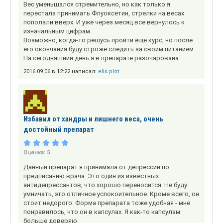
Вес уменьшался стремительно, но как только я
перестала принимать Флуоксетин, стрелки на весах
поползли вверх. И уже через месяц все вернулось к
изначальным цифрам.
Возможно, когда-то решусь пройти еще курс, но после
его окончания буду строже следить за своим питанием.
На сегодняшний день я в препарате разочарована.
2016.09.06 в 12:22 написал:
elis plot
Избавил от хандры и лишнего веса, очень
достойный препарат
Оценка:
5
Данный препарат я принимала от депрессии по
предписанию врача. Это один из известных
антидепрессантов, что хорошо переносится. Не буду
умничать, это отличное успокоительное. Кроме всего, он
стоит недорого. Форма препарата тоже удобная - мне
понравилось, что он в капсулах. Я как-то капсулам
больше доверяю.