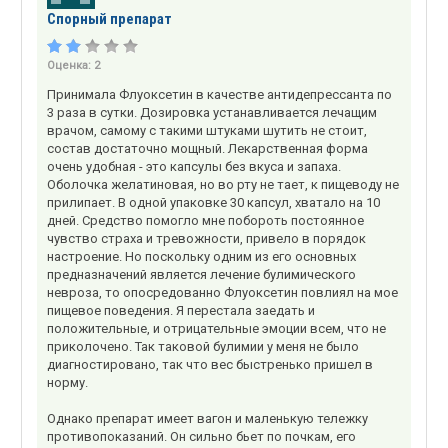
Спорный препарат
Оценка:
2
Принимала Флуоксетин в качестве антидепрессанта по
3 раза в сутки. Дозировка устанавливается лечащим
врачом, самому с такими штуками шутить не стоит,
состав достаточно мощный. Лекарственная форма
очень удобная - это капсулы без вкуса и запаха.
Оболочка желатиновая, но во рту не тает, к пищеводу не
прилипает. В одной упаковке 30 капсул, хватало на 10
дней. Средство помогло мне побороть постоянное
чувство страха и тревожности, привело в порядок
настроение. Но поскольку одним из его основных
предназначений является лечение булимического
невроза, то опосредованно Флуоксетин повлиял на мое
пищевое поведения. Я перестала заедать и
положительные, и отрицательные эмоции всем, что не
приколочено. Так таковой булимии у меня не было
диагностировано, так что вес быстренько пришел в
норму.
Однако препарат имеет вагон и маленькую тележку
противопоказаний. Он сильно бьет по почкам, его