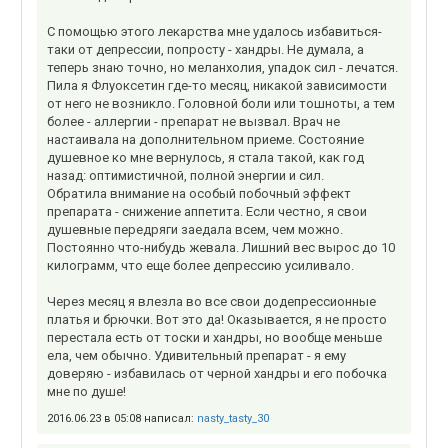
С помощью этого лекарства мне удалось избавиться-
таки от депрессии, попросту - хандры. Не думала, а
теперь знаю точно, но меланхолия, упадок сил - лечатся.
Пила я Флуоксетин где-то месяц, никакой зависимости
от него не возникло. Головной боли или тошноты, а тем
более - аллергии - препарат не вызвал. Врач не
настаивала на дополнительном приеме. Состояние
душевное ко мне вернулось, я стала такой, как год
назад: оптимистичной, полной энергии и сил.
Обратила внимание на особый побочный эффект
препарата - снижение аппетита. Если честно, я свои
душевные передряги заедала всем, чем можно.
Постоянно что-нибудь жевала. Лишний вес вырос до 10
килограмм, что еще более депрессию усиливало.
Через месяц я влезла во все свои додепрессионные
платья и брючки. Вот это да! Оказывается, я не просто
перестала есть от тоски и хандры, но вообще меньше
ела, чем обычно. Удивительный препарат - я ему
доверяю - избавилась от черной хандры и его побочка
мне по душе!
2016.06.23 в 05:08 написал:
nasty_tasty_30