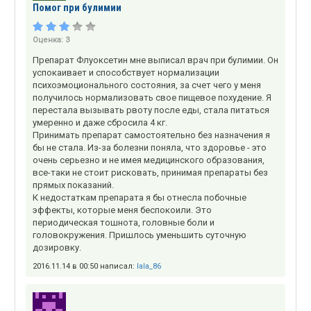
Помог при булимии
Оценка:
3
Препарат Флуоксетин мне выписал врач при булимии. Он
успокаивает и способствует нормализации
психоэмоционального состояния, за счет чего у меня
получилось нормализовать свое пищевое похудение. Я
перестала вызывать рвоту после еды, стала питаться
умеренно и даже сбросила 4 кг.
Принимать препарат самостоятельно без назначения я
бы не стала. Из-за болезни поняла, что здоровье - это
очень серьезно и не имея медицинского образования,
все-таки не стоит рисковать, принимая препараты без
прямых показаний.
К недостаткам препарата я бы отнесла побочные
эффекты, которые меня беспокоили. Это
периодическая тошнота, головные боли и
головокружения. Пришлось уменьшить суточную
дозировку.
2016.11.14 в 00:50 написал:
lala_86