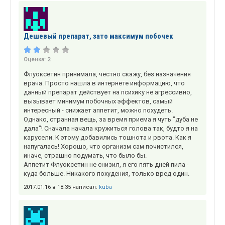
Дешевый препарат, зато максимум побочек
Оценка:
2
Флуоксетин принимала, честно скажу, без назначения
врача. Просто нашла в интернете информацию, что
данный препарат действует на психику не агрессивно,
вызывает минимум побочных эффектов, самый
интересный - снижает аппетит, можно похудеть.
Однако, странная вещь, за время приема я чуть "дуба не
дала"! Сначала начала кружиться голова так, будто я на
карусели. К этому добавились тошнота и рвота. Как я
напугалась! Хорошо, что организм сам почистился,
иначе, страшно подумать, что было бы.
Аппетит Флуоксетин не снизил, я его пять дней пила -
куда больше. Никакого похудения, только вред один.
2017.01.16 в 18:35 написал:
kuba