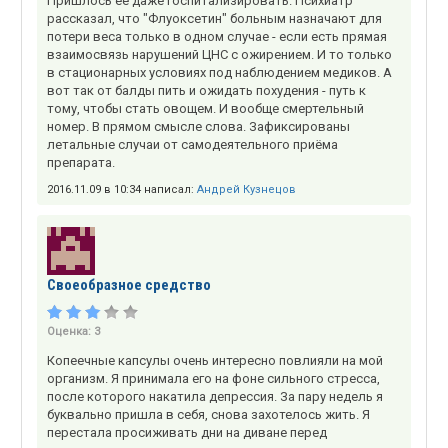
Пришлось её даже госпитализировать. Психиатр
рассказал, что "Флуоксетин" больным назначают для
потери веса только в одном случае - если есть прямая
взаимосвязь нарушений ЦНС с ожирением. И то только
в стационарных условиях под наблюдением медиков. А
вот так от балды пить и ожидать похудения - путь к
тому, чтобы стать овощем. И вообще смертельный
номер. В прямом смысле слова. Зафиксированы
летальные случаи от самодеятельного приёма
препарата.
2016.11.09 в 10:34 написал:
Андрей Кузнецов
Своеобразное средство
Оценка:
3
Копеечные капсулы очень интересно повлияли на мой
организм. Я принимала его на фоне сильного стресса,
после которого накатила депрессия. За пару недель я
буквально пришла в себя, снова захотелось жить. Я
перестала просиживать дни на диване перед