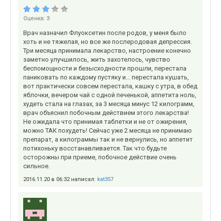
Оценка:
3
Врач назначил Флуоксетин после родов, у меня было
хоть и не тяжелая, но все же послеродовая депрессия.
Три месяца принимала лекарство, настроение конечно
заметно улучшилось, жить захотелось, чувство
беспомощности и безысходности прошли, перестала
паниковать по каждому пустяку и... перестала кушать,
вот практически совсем перестала, кашку с утра, в обед
яблочки, вечером чай с одной печенькой, аппетита ноль,
худеть стала на глазах, за 3 месяца минус 12 килограмм,
врач объяснил побочным действием этого лекарства!
Не ожидала что принимая таблетки и не от ожирения,
можно ТАК похудеть! Сейчас уже 2 месяца не принимаю
препарат, а килограммы так и не вернулись, но аппетит
потихоньку восстанавливается. Так что будьте
осторожны при приеме, побочное действие очень
сильное.
2016.11.20 в 06:32 написал:
kat357