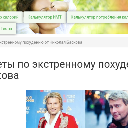
р калорий
Калькулятор ИМТ
Калькулятор потребления ка
Тесты
кстренному похудению от Николая Баскова
ты по экстренному похуд
кова