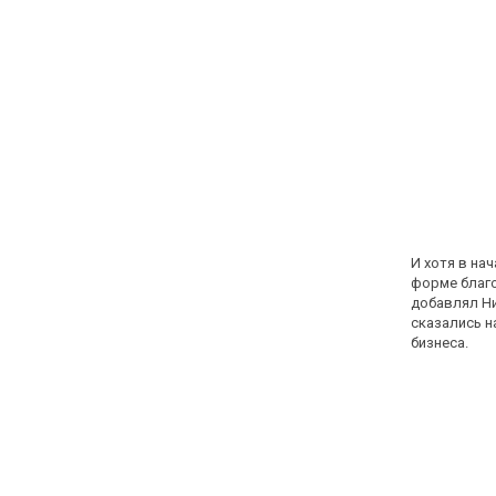
И хотя в на
форме благо
добавлял Ни
сказались н
бизнеса.