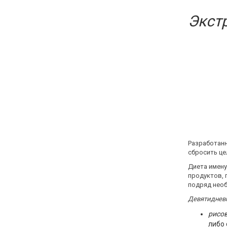
Экстр
Разработанн
сбросить цел
Диета имену
продуктов, 
подряд необ
Девятидневн
рисо
либо 