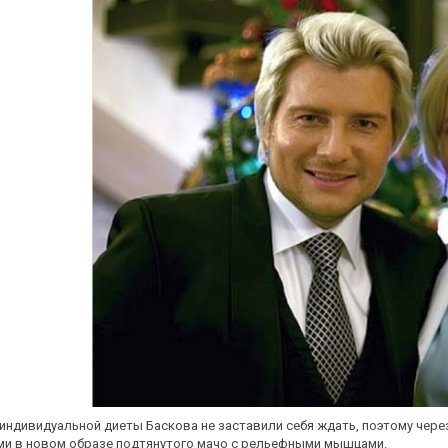
индивидуальной диеты Баскова не заставили себя ждать, поэтому чере
и в новом образе подтянутого мачо с рельефными мышцами.