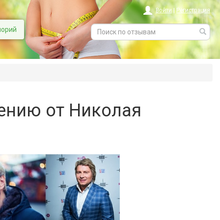
Войти
|
Регистрация
лорий
ению от Николая