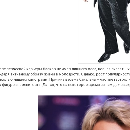
чале певческой карьеры Басков не имел лишнего веса, нельзя сказать,
даря активному образу жизни в молодости. Однако, рост популярности
колаю лишних килограмм. Причина весьма банальна – частые гастроли,
а фигуре знаменитости. Да так, что на некоторое время за ним даже за