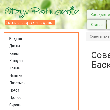
Калькулято
Отзывы о товарах для похудения
Статьи
Советы по э
Бриджи
Диеты
Сове
Капли
Капсулы
Бас
Крема
Напитки
Пластыри
Пояса
Прочее
Сиропы