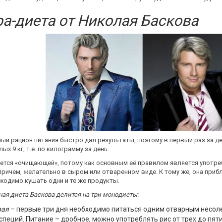
а-диета от Николая Баскова
ый рацион питания быстро дал результаты, поэтому в первый раз за д
ых 9 кг, т.е. по килограмму за день.
ется «очищающей», потому как основным её правилом является употр
причем, желательно в сыром или отваренном виде. К тому же, она прибл
ходимо кушать одни и те же продукты.
ая диета Баскова делится на три монодиеты:
вая
– первые три дня необходимо питаться одним отварным несоле
специй. Питание – дробное, можно употреблять рис от трех до пяти