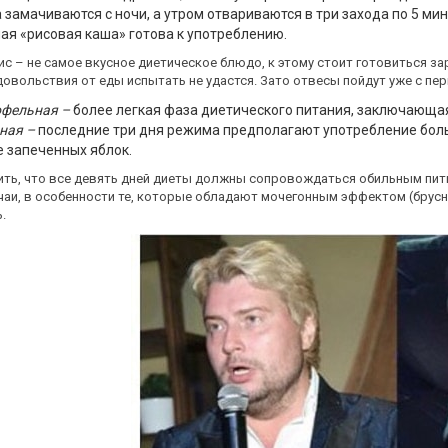
 замачиваются с ночи, а утром отвариваются в три захода по 5 ми
ая «рисовая каша» готова к употреблению.
с – не самое вкусное диетическое блюдо, к этому стоит готовиться зар
довольствия от еды испытать не удастся. Зато отвесы пойдут уже с пер
офельная –
более легкая фаза диетического питания, заключающа
ная –
последние три дня режима предполагают употребление боль
 запеченных яблок.
ть, что все девять дней диеты должны сопровождаться обильным питье
чаи, в особенности те, которые обладают мочегонным эффектом (брусн
ь.