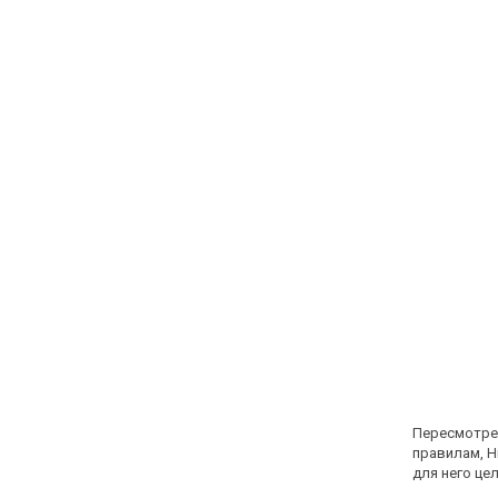
Пересмотрев
правилам, Н
для него це