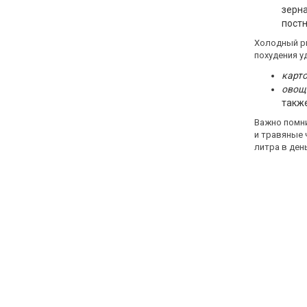
зерна
постн
Холодный ри
похудения у
карт
овощ
также
Важно помни
и травяные 
литра в ден